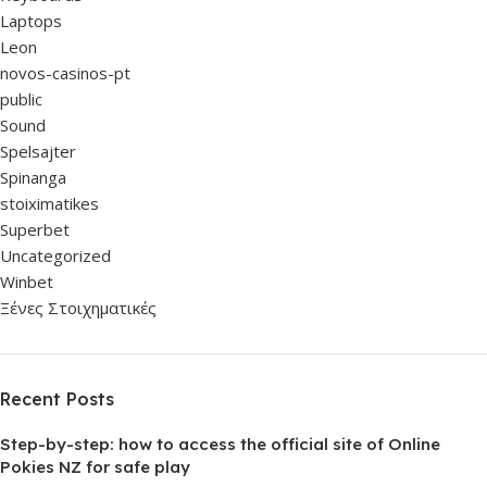
Laptops
Leon
novos-casinos-pt
public
Sound
Spelsajter
Spinanga
stoiximatikes
Superbet
Uncategorized
Winbet
Ξένες Στοιχηματικές
Recent Posts
Step-by-step: how to access the official site of Online
Pokies NZ for safe play