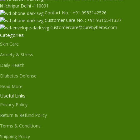
khichripur Delhi -110091
Contact No. : +91 9953142526
Customer Care No. : +91 9315541337
customercare@curebyherbs.com
Categories
Skin Care
Anxiety & Stress
Daily Health
Diabetes Defense
Read More
Useful Links
Privacy Policy
Return & Refund Policy
Terms & Conditions
Shipping Policy