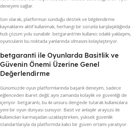
deneyimi sağlar.
Son olarak, platformun sunduğu destek ve bilgilendirme
kaynaklarını aktif kullanmak, herhangi bir sorunla karşılaşıldığında
hızlı çözüm yolu sunabilir. betgaranti’nin kullanıcı odaklı yaklaşımı,
oyuncuların bu noktada yanlarında olmasını kolaylaştırıyor.
betgaranti ile Oyunlarda Basitlik ve
Güvenin Önemi Üzerine Genel
Değerlendirme
Günümüzde oyun platformlarında başarılı deneyim, sadece
eğlenceden ibaret değil; aynı zamanda kolaylık ve güvenliği de
içeriyor. betgaranti, bu iki unsuru dengede tutarak kullanıcılara
yeni bir oyun dünyası sunuyor. Basit ve anlaşılır arayüzü ile
kullanıcıları karmaşadan uzaklaştırırken, yüksek güvenlik
standartlarıyla da platformda kalıcı bir güven ortamı yaratıyor.