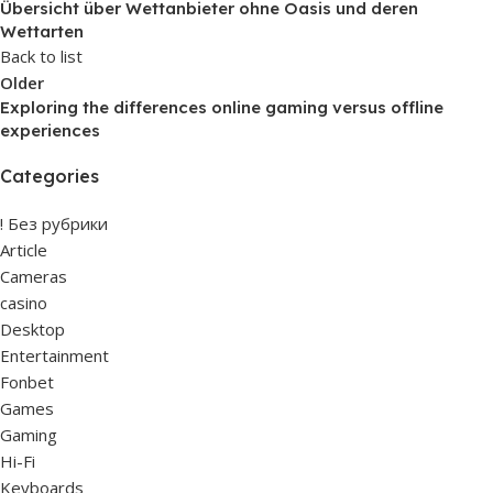
Übersicht über Wettanbieter ohne Oasis und deren
Wettarten
Back to list
Older
Exploring the differences online gaming versus offline
experiences
Categories
! Без рубрики
Article
Cameras
casino
Desktop
Entertainment
Fonbet
Games
Gaming
Hi-Fi
Keyboards