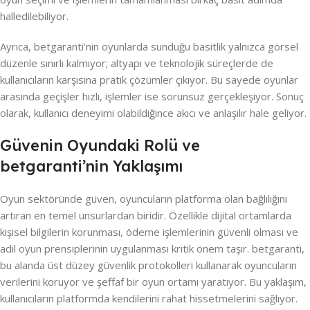
halledilebiliyor.
Ayrıca, betgaranti’nin oyunlarda sunduğu basitlik yalnızca görsel
düzenle sınırlı kalmıyor; altyapı ve teknolojik süreçlerde de
kullanıcıların karşısına pratik çözümler çıkıyor. Bu sayede oyunlar
arasında geçişler hızlı, işlemler ise sorunsuz gerçekleşiyor. Sonuç
olarak, kullanıcı deneyimi olabildiğince akıcı ve anlaşılır hale geliyor.
Güvenin Oyundaki Rolü ve
betgaranti’nin Yaklaşımı
Oyun sektöründe güven, oyuncuların platforma olan bağlılığını
artıran en temel unsurlardan biridir. Özellikle dijital ortamlarda
kişisel bilgilerin korunması, ödeme işlemlerinin güvenli olması ve
adil oyun prensiplerinin uygulanması kritik önem taşır. betgaranti,
bu alanda üst düzey güvenlik protokolleri kullanarak oyuncuların
verilerini koruyor ve şeffaf bir oyun ortamı yaratıyor. Bu yaklaşım,
kullanıcıların platformda kendilerini rahat hissetmelerini sağlıyor.