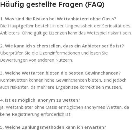
Häufig gestellte Fragen (FAQ)
1. Was sind die Risiken bei Wettanbietern ohne Oasis?
Die Hauptgefahr besteht in der Ungewissheit der Seriosität des
Anbieters. Ohne gültige Lizenzen kann das Wettspiel riskant sein.
2. Wie kann ich sicherstellen, dass ein Anbieter seriös ist?
Überprüfen Sie die Lizenzinformationen und lesen Sie
Bewertungen von anderen Nutzern.
3. Welche Wettarten bieten die besten Gewinnchancen?
Kombiwetten können hohe Gewinnchancen bieten, sind jedoch
auch riskanter, da mehrere Ergebnisse korrekt sein müssen.
4. Ist es möglich, anonym zu wetten?
Ja, Wettanbieter ohne Oasis ermöglichen anonymes Wetten, da
keine Registrierung erforderlich ist.
5. Welche Zahlungsmethoden kann ich erwarten?