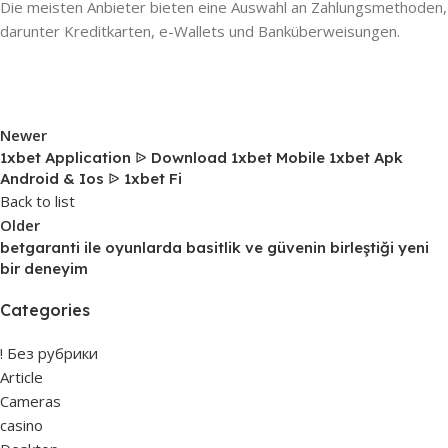
Die meisten Anbieter bieten eine Auswahl an Zahlungsmethoden,
darunter Kreditkarten, e-Wallets und Banküberweisungen.
Newer
1xbet Application ᐉ Download 1xbet Mobile 1xbet Apk
Android & Ios ᐉ 1xbet Fi
Back to list
Older
betgaranti ile oyunlarda basitlik ve güvenin birleştiği yeni
bir deneyim
Categories
! Без рубрики
Article
Cameras
casino