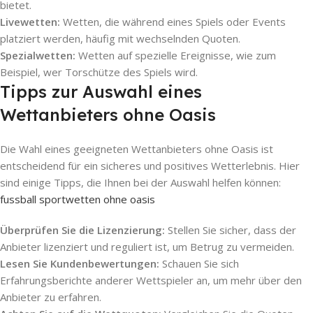
bietet.
Livewetten:
Wetten, die während eines Spiels oder Events
platziert werden, häufig mit wechselnden Quoten.
Spezialwetten:
Wetten auf spezielle Ereignisse, wie zum
Beispiel, wer Torschütze des Spiels wird.
Tipps zur Auswahl eines
Wettanbieters ohne Oasis
Die Wahl eines geeigneten Wettanbieters ohne Oasis ist
entscheidend für ein sicheres und positives Wetterlebnis. Hier
sind einige Tipps, die Ihnen bei der Auswahl helfen können:
fussball sportwetten ohne oasis
Überprüfen Sie die Lizenzierung:
Stellen Sie sicher, dass der
Anbieter lizenziert und reguliert ist, um Betrug zu vermeiden.
Lesen Sie Kundenbewertungen:
Schauen Sie sich
Erfahrungsberichte anderer Wettspieler an, um mehr über den
Anbieter zu erfahren.