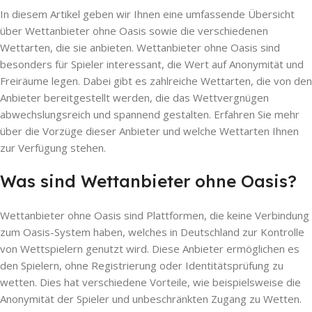
In diesem Artikel geben wir Ihnen eine umfassende Übersicht
über Wettanbieter ohne Oasis sowie die verschiedenen
Wettarten, die sie anbieten. Wettanbieter ohne Oasis sind
besonders für Spieler interessant, die Wert auf Anonymität und
Freiräume legen. Dabei gibt es zahlreiche Wettarten, die von den
Anbieter bereitgestellt werden, die das Wettvergnügen
abwechslungsreich und spannend gestalten. Erfahren Sie mehr
über die Vorzüge dieser Anbieter und welche Wettarten Ihnen
zur Verfügung stehen.
Was sind Wettanbieter ohne Oasis?
Wettanbieter ohne Oasis sind Plattformen, die keine Verbindung
zum Oasis-System haben, welches in Deutschland zur Kontrolle
von Wettspielern genutzt wird. Diese Anbieter ermöglichen es
den Spielern, ohne Registrierung oder Identitätsprüfung zu
wetten. Dies hat verschiedene Vorteile, wie beispielsweise die
Anonymität der Spieler und unbeschränkten Zugang zu Wetten.