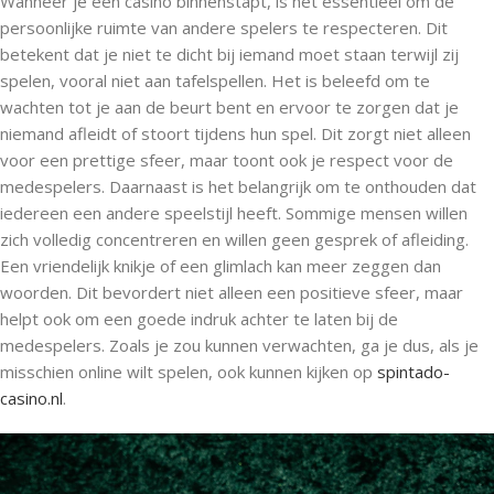
Wanneer je een casino binnenstapt, is het essentieel om de
persoonlijke ruimte van andere spelers te respecteren. Dit
betekent dat je niet te dicht bij iemand moet staan terwijl zij
spelen, vooral niet aan tafelspellen. Het is beleefd om te
wachten tot je aan de beurt bent en ervoor te zorgen dat je
niemand afleidt of stoort tijdens hun spel. Dit zorgt niet alleen
voor een prettige sfeer, maar toont ook je respect voor de
medespelers. Daarnaast is het belangrijk om te onthouden dat
iedereen een andere speelstijl heeft. Sommige mensen willen
zich volledig concentreren en willen geen gesprek of afleiding.
Een vriendelijk knikje of een glimlach kan meer zeggen dan
woorden. Dit bevordert niet alleen een positieve sfeer, maar
helpt ook om een goede indruk achter te laten bij de
medespelers. Zoals je zou kunnen verwachten, ga je dus, als je
misschien online wilt spelen, ook kunnen kijken op
spintado-
casino.nl
.