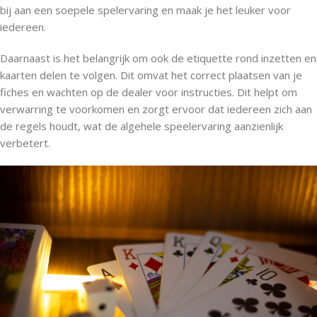
bij aan een soepele spelervaring en maak je het leuker voor
iedereen.
Daarnaast is het belangrijk om ook de etiquette rond inzetten en
kaarten delen te volgen. Dit omvat het correct plaatsen van je
fiches en wachten op de dealer voor instructies. Dit helpt om
verwarring te voorkomen en zorgt ervoor dat iedereen zich aan
de regels houdt, wat de algehele speelervaring aanzienlijk
verbetert.