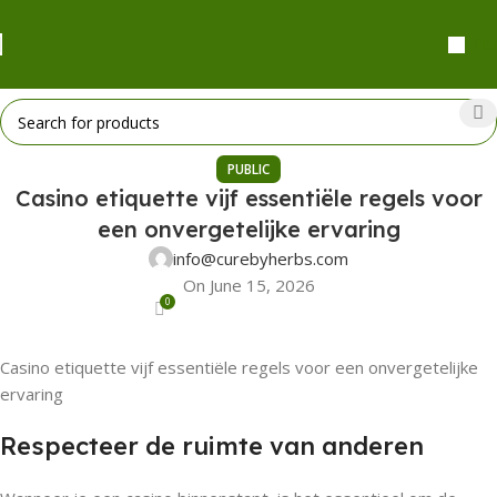
₹
0.
PUBLIC
Casino etiquette vijf essentiële regels voor
een onvergetelijke ervaring
info@curebyherbs.com
On June 15, 2026
0
Casino etiquette vijf essentiële regels voor een onvergetelijke
ervaring
Respecteer de ruimte van anderen