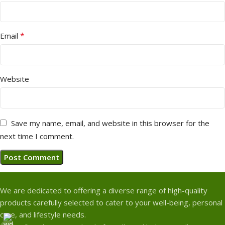
*
Email
Website
Save my name, email, and website in this browser for the
next time I comment.
We are dedicated to offering a diverse range of high-quality
products carefully selected to cater to your well-being, personal
care, and lifestyle needs.