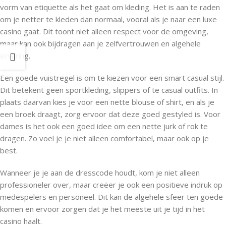
vorm van etiquette als het gaat om kleding. Het is aan te raden
om je netter te kleden dan normaal, vooral als je naar een luxe
casino gaat. Dit toont niet alleen respect voor de omgeving,
maar kan ook bijdragen aan je zelfvertrouwen en algehele
ervaring.
Een goede vuistregel is om te kiezen voor een smart casual stijl.
Dit betekent geen sportkleding, slippers of te casual outfits. In
plaats daarvan kies je voor een nette blouse of shirt, en als je
een broek draagt, zorg ervoor dat deze goed gestyled is. Voor
dames is het ook een goed idee om een nette jurk of rok te
dragen. Zo voel je je niet alleen comfortabel, maar ook op je
best.
Wanneer je je aan de dresscode houdt, kom je niet alleen
professioneler over, maar creëer je ook een positieve indruk op
medespelers en personeel. Dit kan de algehele sfeer ten goede
komen en ervoor zorgen dat je het meeste uit je tijd in het
casino haalt.