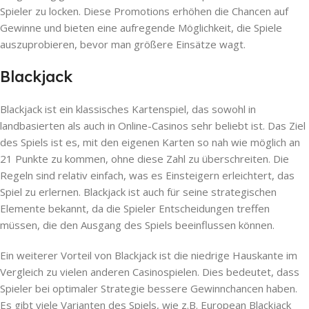
Spieler zu locken. Diese Promotions erhöhen die Chancen auf
Gewinne und bieten eine aufregende Möglichkeit, die Spiele
auszuprobieren, bevor man größere Einsätze wagt.
Blackjack
Blackjack ist ein klassisches Kartenspiel, das sowohl in
landbasierten als auch in Online-Casinos sehr beliebt ist. Das Ziel
des Spiels ist es, mit den eigenen Karten so nah wie möglich an
21 Punkte zu kommen, ohne diese Zahl zu überschreiten. Die
Regeln sind relativ einfach, was es Einsteigern erleichtert, das
Spiel zu erlernen. Blackjack ist auch für seine strategischen
Elemente bekannt, da die Spieler Entscheidungen treffen
müssen, die den Ausgang des Spiels beeinflussen können.
Ein weiterer Vorteil von Blackjack ist die niedrige Hauskante im
Vergleich zu vielen anderen Casinospielen. Dies bedeutet, dass
Spieler bei optimaler Strategie bessere Gewinnchancen haben.
Es gibt viele Varianten des Spiels, wie z.B. European Blackjack