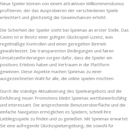
Neue Spieler können von einem attraktiven Willkommensbonus
profitieren, der das Ausprobieren der verschiedenen Spiele
erleichtert und gleichzeitig die Gewinnchancen erhöht.
Die Sicherheit der Spieler steht bei Spinimax an erster Stelle. Das
Casino ist in Besitz einer gültigen Glücksspiel-Lizenz, was
regelmäßige Kontrollen und einen geregelten Betrieb
gewährleistet. Die transparenten Bedingungen und fairen
Umsatzanforderungen sorgen dafür, dass die Spieler ein
positives Erlebnis haben und Vertrauen in die Plattform
gewinnen. Diese Aspekte machen Spinimax zu einer
ausgezeichneten Wahl für alle, die online spielen möchten.
Durch die ständige Aktualisierung des Spieleangebots und die
Einführung neuer Promotions bleibt Spinimax wettbewerbsfähig
und interessant. Die ansprechende Benutzeroberfläche und die
einfache Navigation ermöglichen es Spielern, schnell ihre
Lieblingsspiele zu finden und zu genießen. Mit Spinimax erwartet
Sie eine aufregende Glücksspielumgebung, die sowohl für