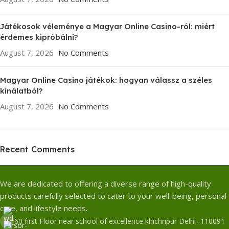
Játékosok véleménye a Magyar Online Casino-ról: miért
érdemes kipróbálni?
August 7, 2026
No Comments
Magyar Online Casino játékok: hogyan válassz a széles
kínálatból?
August 7, 2026
No Comments
Recent Comments
We are dedicated to offering a diverse range of high-quality
products carefully selected to cater to your well-being, personal
care, and lifestyle needs.
60 first Floor near school of excellence khichripur Delhi -110091