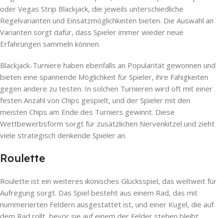
oder Vegas Strip Blackjack, die jeweils unterschiedliche
Regelvarianten und Einsatzmöglichkeiten bieten. Die Auswahl an
Varianten sorgt dafür, dass Spieler immer wieder neue
Erfahrungen sammeln können.
Blackjack-Turniere haben ebenfalls an Popularität gewonnen und
bieten eine spannende Möglichkeit für Spieler, ihre Fähigkeiten
gegen andere zu testen. In solchen Turnieren wird oft mit einer
festen Anzahl von Chips gespielt, und der Spieler mit den
meisten Chips am Ende des Turniers gewinnt. Diese
Wettbewerbsform sorgt für zusätzlichen Nervenkitzel und zieht
viele strategisch denkende Spieler an.
Roulette
Roulette ist ein weiteres ikonisches Glücksspiel, das weltweit für
Aufregung sorgt. Das Spiel besteht aus einem Rad, das mit
nummerierten Feldern ausgestattet ist, und einer Kugel, die auf
dem Rad rollt, bevor sie auf einem der Felder stehen bleibt.