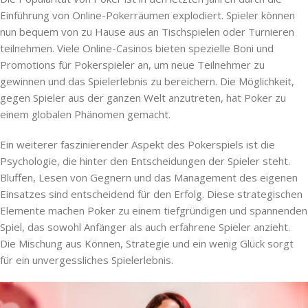
Einführung von Online-Pokerräumen explodiert. Spieler können
nun bequem von zu Hause aus an Tischspielen oder Turnieren
teilnehmen. Viele Online-Casinos bieten spezielle Boni und
Promotions für Pokerspieler an, um neue Teilnehmer zu
gewinnen und das Spielerlebnis zu bereichern. Die Möglichkeit,
gegen Spieler aus der ganzen Welt anzutreten, hat Poker zu
einem globalen Phänomen gemacht.
Ein weiterer faszinierender Aspekt des Pokerspiels ist die
Psychologie, die hinter den Entscheidungen der Spieler steht.
Bluffen, Lesen von Gegnern und das Management des eigenen
Einsatzes sind entscheidend für den Erfolg. Diese strategischen
Elemente machen Poker zu einem tiefgründigen und spannenden
Spiel, das sowohl Anfänger als auch erfahrene Spieler anzieht.
Die Mischung aus Können, Strategie und ein wenig Glück sorgt
für ein unvergessliches Spielerlebnis.