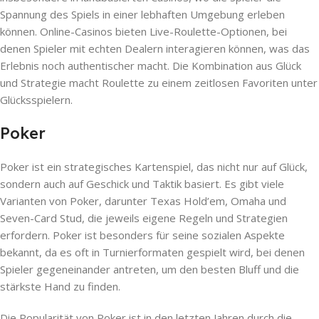
Spannung des Spiels in einer lebhaften Umgebung erleben
können. Online-Casinos bieten Live-Roulette-Optionen, bei
denen Spieler mit echten Dealern interagieren können, was das
Erlebnis noch authentischer macht. Die Kombination aus Glück
und Strategie macht Roulette zu einem zeitlosen Favoriten unter
Glücksspielern.
Poker
Poker ist ein strategisches Kartenspiel, das nicht nur auf Glück,
sondern auch auf Geschick und Taktik basiert. Es gibt viele
Varianten von Poker, darunter Texas Hold’em, Omaha und
Seven-Card Stud, die jeweils eigene Regeln und Strategien
erfordern. Poker ist besonders für seine sozialen Aspekte
bekannt, da es oft in Turnierformaten gespielt wird, bei denen
Spieler gegeneinander antreten, um den besten Bluff und die
stärkste Hand zu finden.
Die Popularität von Poker ist in den letzten Jahren durch die