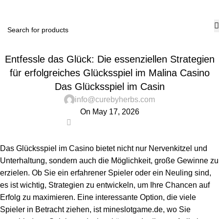
₹
0.
PUBLIC
Entfessle das Glück: Die essenziellen Strategien
für erfolgreiches Glücksspiel im Malina Casino
Das Glücksspiel im Casin
info@curebyherbs.com
On May 17, 2026
0
Das Glücksspiel im Casino bietet nicht nur Nervenkitzel und
Unterhaltung, sondern auch die Möglichkeit, große Gewinne zu
erzielen. Ob Sie ein erfahrener Spieler oder ein Neuling sind,
es ist wichtig, Strategien zu entwickeln, um Ihre Chancen auf
Erfolg zu maximieren. Eine interessante Option, die viele
Spieler in Betracht ziehen, ist
mineslotgame.de
, wo Sie