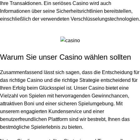
Ihre Transaktionen. Ein seriöses Casino wird auch
Informationen über seine Sicherheitsrichtlinien bereitstellen,
einschließlich der verwendeten Verschlüsselungstechnologien.
Warum Sie unser Casino wählen sollten
Zusammenfassend lässt sich sagen, dass die Entscheidung für
das richtige Casino und die richtige Strategie entscheidend für
Ihren Erfolg beim Glücksspiel ist. Unser Casino bietet eine
Vielzahl von Spielen mit hervorragenden Gewinnchancen,
attraktiven Boni und einer sicheren Spielumgebung. Mit
unserem engagierten Kundenservice und einer
benutzerfreundlichen Plattform sind wir bestrebt, Ihnen das
bestmögliche Spielerlebnis zu bieten.