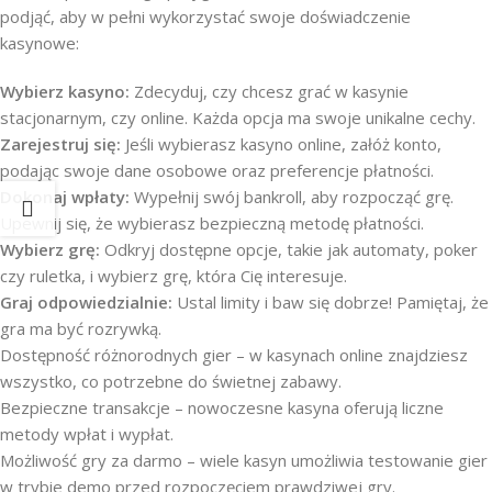
podjąć, aby w pełni wykorzystać swoje doświadczenie
kasynowe:
Wybierz kasyno:
Zdecyduj, czy chcesz grać w kasynie
stacjonarnym, czy online. Każda opcja ma swoje unikalne cechy.
Zarejestruj się:
Jeśli wybierasz kasyno online, załóż konto,
podając swoje dane osobowe oraz preferencje płatności.
Dokonaj wpłaty:
Wypełnij swój bankroll, aby rozpocząć grę.
Upewnij się, że wybierasz bezpieczną metodę płatności.
Wybierz grę:
Odkryj dostępne opcje, takie jak automaty, poker
czy ruletka, i wybierz grę, która Cię interesuje.
Graj odpowiedzialnie:
Ustal limity i baw się dobrze! Pamiętaj, że
gra ma być rozrywką.
Dostępność różnorodnych gier – w kasynach online znajdziesz
wszystko, co potrzebne do świetnej zabawy.
Bezpieczne transakcje – nowoczesne kasyna oferują liczne
metody wpłat i wypłat.
Możliwość gry za darmo – wiele kasyn umożliwia testowanie gier
w trybie demo przed rozpoczęciem prawdziwej gry.