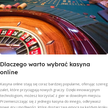
Dlaczego warto wybrać kasyna
online
Kasyna online stają się coraz bardziej popularne, oferując szereg
zalet, które przyciągają nowych graczy. Dzięki innowacyjnym
technologiom, możesz korzystać z gier w dowolnym miejscu.
Przemieszczając się z jednego kasyna do innego, odkrywasz
nowe gry i możliwości, które dostarczają emocji na każdym kroku.