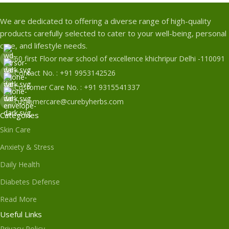
We are dedicated to offering a diverse range of high-quality
products carefully selected to cater to your well-being, personal
care, and lifestyle needs.
60 first Floor near school of excellence khichripur Delhi -110091
Contact No. : +91 9953142526
Customer Care No. : +91 9315541337
customercare@curebyherbs.com
Categories
Skin Care
Anxiety & Stress
Daily Health
Diabetes Defense
Read More
Useful Links
Privacy Policy