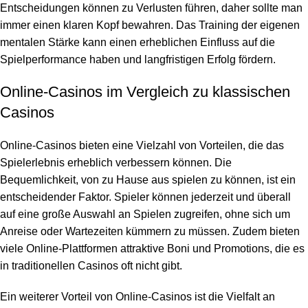
Entscheidungen können zu Verlusten führen, daher sollte man
immer einen klaren Kopf bewahren. Das Training der eigenen
mentalen Stärke kann einen erheblichen Einfluss auf die
Spielperformance haben und langfristigen Erfolg fördern.
Online-Casinos im Vergleich zu klassischen
Casinos
Online-Casinos bieten eine Vielzahl von Vorteilen, die das
Spielerlebnis erheblich verbessern können. Die
Bequemlichkeit, von zu Hause aus spielen zu können, ist ein
entscheidender Faktor. Spieler können jederzeit und überall
auf eine große Auswahl an Spielen zugreifen, ohne sich um
Anreise oder Wartezeiten kümmern zu müssen. Zudem bieten
viele Online-Plattformen attraktive Boni und Promotions, die es
in traditionellen Casinos oft nicht gibt.
Ein weiterer Vorteil von Online-Casinos ist die Vielfalt an