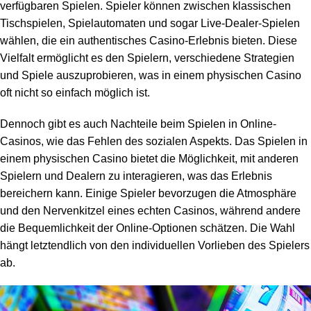
verfügbaren Spielen. Spieler können zwischen klassischen
Tischspielen, Spielautomaten und sogar Live-Dealer-Spielen
wählen, die ein authentisches Casino-Erlebnis bieten. Diese
Vielfalt ermöglicht es den Spielern, verschiedene Strategien
und Spiele auszuprobieren, was in einem physischen Casino
oft nicht so einfach möglich ist.
Dennoch gibt es auch Nachteile beim Spielen in Online-
Casinos, wie das Fehlen des sozialen Aspekts. Das Spielen in
einem physischen Casino bietet die Möglichkeit, mit anderen
Spielern und Dealern zu interagieren, was das Erlebnis
bereichern kann. Einige Spieler bevorzugen die Atmosphäre
und den Nervenkitzel eines echten Casinos, während andere
die Bequemlichkeit der Online-Optionen schätzen. Die Wahl
hängt letztendlich von den individuellen Vorlieben des Spielers
ab.