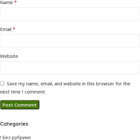
*
Name
*
Email
Website
Save my name, email, and website in this browser for the
next time I comment.
Categories
! Без рубрики