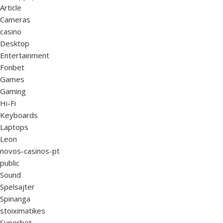
Article
Cameras
casino
Desktop
Entertainment
Fonbet
Games
Gaming
Hi-Fi
Keyboards
Laptops
Leon
novos-casinos-pt
public
Sound
Spelsajter
Spinanga
stoiximatikes
Superbet