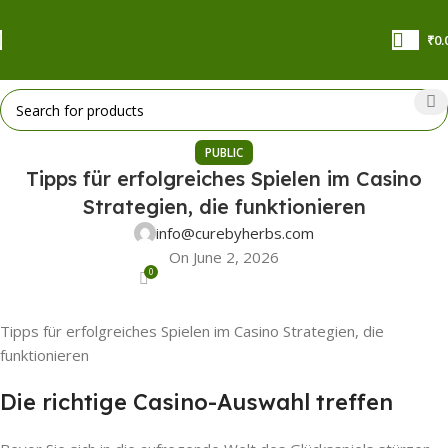
₹
0.
PUBLIC
Tipps für erfolgreiches Spielen im Casino
Strategien, die funktionieren
info@curebyherbs.com
On June 2, 2026
0
Tipps für erfolgreiches Spielen im Casino Strategien, die
funktionieren
Die richtige Casino-Auswahl treffen