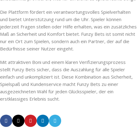
Die Plattform fördert ein verantwortungsvolles Spielverhalten
und bietet Unterstützung rund um die Uhr. Spieler können
jederzeit Fragen stellen oder Hilfe erhalten, was ein zusätzliches
Maß an Sicherheit und Komfort bietet. Funzy Bets ist somit nicht
nur ein Ort zum Spielen, sondern auch ein Partner, der auf die
Bedürfnisse seiner Nutzer eingeht.
Mit attraktiven Boni und einem klaren Verifizierungsprozess
stellt Funzy Bets sicher, dass die Auszahlung für alle Spieler
einfach und unkompliziert ist. Diese Kombination aus Sicherheit,
Spielspaß und Kundenservice macht Funzy Bets zu einer
ausgezeichneten Wahl für jeden Glücksspieler, der ein
erstklassiges Erlebnis sucht.