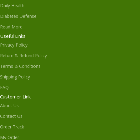
Daily Health
Diabetes Defense
Read More
Useful Links
Privacy Policy
Return & Refund Policy
Terms & Conditions
Shipping Policy
FAQ
Customer Link
About Us
Contact Us
Order Track
My Order