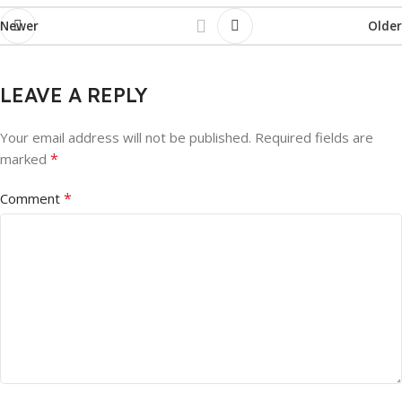
Newer
Older
LEAVE A REPLY
Your email address will not be published.
Required fields are
*
marked
*
Comment