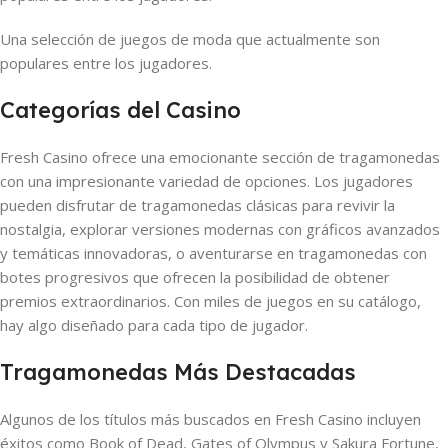
Una selección de juegos de moda que actualmente son
populares entre los jugadores.
Categorías del Casino
Fresh Casino ofrece una emocionante sección de tragamonedas
con una impresionante variedad de opciones. Los jugadores
pueden disfrutar de tragamonedas clásicas para revivir la
nostalgia, explorar versiones modernas con gráficos avanzados
y temáticas innovadoras, o aventurarse en tragamonedas con
botes progresivos que ofrecen la posibilidad de obtener
premios extraordinarios. Con miles de juegos en su catálogo,
hay algo diseñado para cada tipo de jugador.
Tragamonedas Más Destacadas
Algunos de los títulos más buscados en Fresh Casino incluyen
éxitos como Book of Dead, Gates of Olympus y Sakura Fortune,