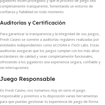
jugadores estén protegidos y que el proceso de juego sea
completamente transparente, fomentando un entorno de
confianza y fiabilidad en todo momento.
Auditorías y Certificación
Para garantizar la transparencia y la integridad de sus juegos,
Fresh Casino se somete a auditorías regulares realizadas por
entidades independientes como eCOGRA e iTech Labs. Estas
auditorías aseguran que los juegos cumplan con los más altos
estándares de calidad y sean completamente funcionales,
ofreciendo a los jugadores una experiencia segura, confiable y
sin interrupciones.
Juego Responsable
En Fresh Casino, nos tomamos muy en serio el juego
responsable y ponemos a tu disposición varias herramientas
para que puedas gestionar tu experiencia de juego de forma