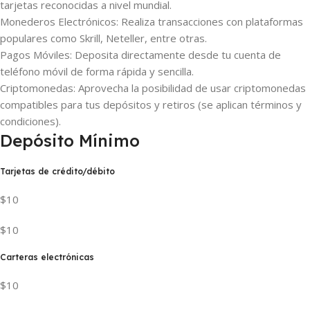
tarjetas reconocidas a nivel mundial.
Monederos Electrónicos: Realiza transacciones con plataformas
populares como Skrill, Neteller, entre otras.
Pagos Móviles: Deposita directamente desde tu cuenta de
teléfono móvil de forma rápida y sencilla.
Criptomonedas: Aprovecha la posibilidad de usar criptomonedas
compatibles para tus depósitos y retiros (se aplican términos y
condiciones).
Depósito Mínimo
Tarjetas de crédito/débito
$10
$10
Carteras electrónicas
$10