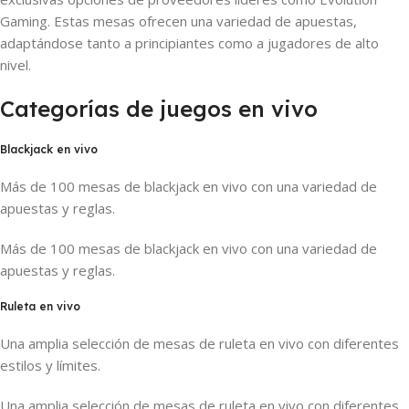
Gaming. Estas mesas ofrecen una variedad de apuestas,
adaptándose tanto a principiantes como a jugadores de alto
nivel.
Categorías de juegos en vivo
Blackjack en vivo
Más de 100 mesas de blackjack en vivo con una variedad de
apuestas y reglas.
Más de 100 mesas de blackjack en vivo con una variedad de
apuestas y reglas.
Ruleta en vivo
Una amplia selección de mesas de ruleta en vivo con diferentes
estilos y límites.
Una amplia selección de mesas de ruleta en vivo con diferentes