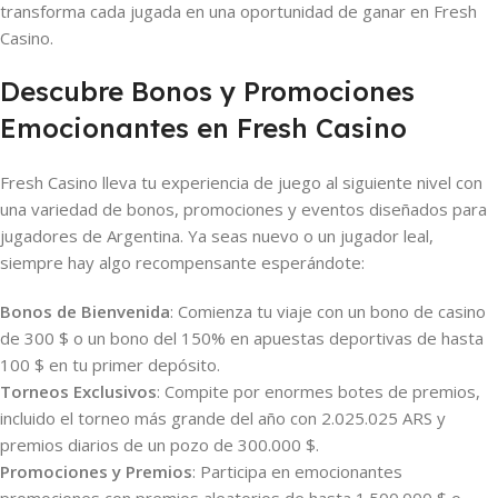
transforma cada jugada en una oportunidad de ganar en Fresh
Casino.
Descubre Bonos y Promociones
Emocionantes en Fresh Casino
Fresh Casino lleva tu experiencia de juego al siguiente nivel con
una variedad de bonos, promociones y eventos diseñados para
jugadores de Argentina. Ya seas nuevo o un jugador leal,
siempre hay algo recompensante esperándote:
Bonos de Bienvenida
: Comienza tu viaje con un bono de casino
de 300 $ o un bono del 150% en apuestas deportivas de hasta
100 $ en tu primer depósito.
Torneos Exclusivos
: Compite por enormes botes de premios,
incluido el torneo más grande del año con 2.025.025 ARS y
premios diarios de un pozo de 300.000 $.
Promociones y Premios
: Participa en emocionantes