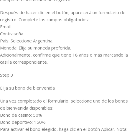
Después de hacer clic en el botón, aparecerá un formulario de
registro. Complete los campos obligatorios:
Email
Contraseña
País: Seleccione Argentina.
Moneda: Elija su moneda preferida.
Adicionalmente, confirme que tiene 18 años o más marcando la
casilla correspondiente.
Step 3
Elija su bono de bienvenida
Una vez completado el formulario, seleccione uno de los bonos
de bienvenida disponibles:
Bono de casino: 50%
Bono deportivo: 150%
Para activar el bono elegido, haga clic en el botón Aplicar. Nota: