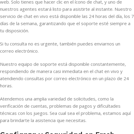
web. Solo tienes que hacer clic en el ícono de chat, y uno de
nuestros agentes estará listo para asistirte al instante. Nuestro
servicio de chat en vivo está disponible las 24 horas del día, los 7
días de la semana, garantizando que el soporte esté siempre a
tu disposición.
Si tu consulta no es urgente, también puedes enviarnos un
correo electrónico.
Nuestro equipo de soporte está disponible constantemente,
respondiendo de manera casi inmediata en el chat en vivo y
atendiendo consultas por correo electrónico en un plazo de 24
horas.
Atendemos una amplia variedad de solicitudes, como la
verificación de cuentas, problemas de pagos y dificultades
técnicas con los juegos. Sea cual sea el problema, estamos aquí
para brindarte la asistencia que necesitas.