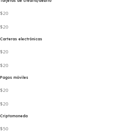
Tarjetas de crédito/débito
$20
$20
Carteras electrónicas
$20
$20
Pagos móviles
$20
$20
Criptomoneda
$50