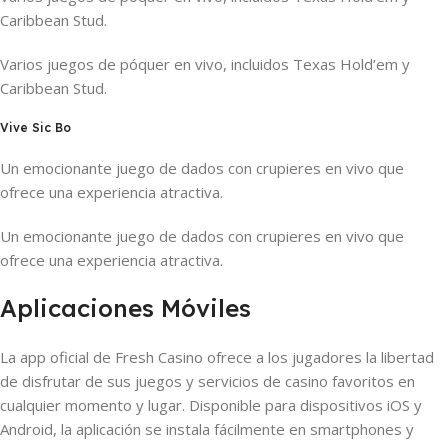
Caribbean Stud.
Varios juegos de póquer en vivo, incluidos Texas Hold’em y
Caribbean Stud.
Vive Sic Bo
Un emocionante juego de dados con crupieres en vivo que
ofrece una experiencia atractiva.
Un emocionante juego de dados con crupieres en vivo que
ofrece una experiencia atractiva.
Aplicaciones Móviles
La app oficial de Fresh Casino ofrece a los jugadores la libertad
de disfrutar de sus juegos y servicios de casino favoritos en
cualquier momento y lugar. Disponible para dispositivos iOS y
Android, la aplicación se instala fácilmente en smartphones y