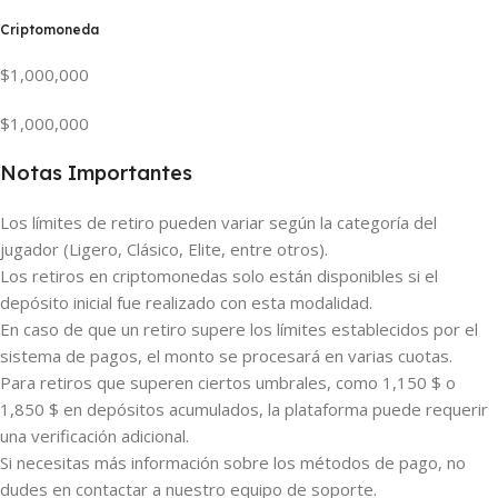
Criptomoneda
$1,000,000
$1,000,000
Notas Importantes
Los límites de retiro pueden variar según la categoría del
jugador (Ligero, Clásico, Elite, entre otros).
Los retiros en criptomonedas solo están disponibles si el
depósito inicial fue realizado con esta modalidad.
En caso de que un retiro supere los límites establecidos por el
sistema de pagos, el monto se procesará en varias cuotas.
Para retiros que superen ciertos umbrales, como 1,150 $ o
1,850 $ en depósitos acumulados, la plataforma puede requerir
una verificación adicional.
Si necesitas más información sobre los métodos de pago, no
dudes en contactar a nuestro equipo de soporte.