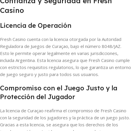
Confianza y Seguridad en Fresh
Casino
Licencia de Operación
Fresh Casino cuenta con la licencia otorgada por la Autoridad
Reguladora de Juegos de Curaçao, bajo el número 8048/JAZ.
Esto le permite operar legalmente en varias jurisdicciones,
incluida Argentina. Esta licencia asegura que Fresh Casino cumple
con estrictos requisitos regulatorios, lo que garantiza un entorno
de juego seguro y justo para todos sus usuarios.
Compromiso con el Juego Justo y la
Protección del Jugador
La licencia de Curaçao reafirma el compromiso de Fresh Casino
con la seguridad de los jugadores y la práctica de un juego justo.
Gracias a esta licencia, se asegura que los derechos de los