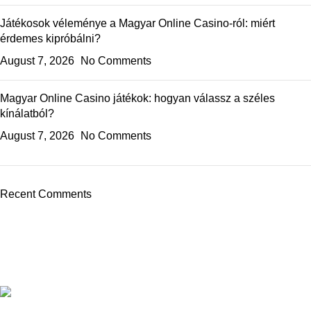
Játékosok véleménye a Magyar Online Casino-ról: miért
érdemes kipróbálni?
August 7, 2026
No Comments
Magyar Online Casino játékok: hogyan válassz a széles
kínálatból?
August 7, 2026
No Comments
Recent Comments
We are dedicated to offering a diverse range of high-quality
products carefully selected to cater to your well-being, personal
care, and lifestyle needs.
60 first Floor near school of excellence
khichripur Delhi -110091