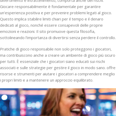
divertimento e intrattenimento, comporta anche dei rischi.
Giocare responsabilmente è fondamentale per garantire
un’esperienza positiva e per prevenire problemi legati al gioco.
Questo implica stabilire limiti chiari per il tempo e il denaro
dedicati al gioco, nonché essere consapevoli delle proprie
emozioni e reazioni. Il sito promuove questa filosofia,
sottolineando l’importanza di divertirsi senza perdere il controllo.
Pratiche di gioco responsabile non solo proteggono i giocatori,
ma contribuiscono anche a creare un ambiente di gioco più sicuro
per tutti. È essenziale che i giocatori siano educati sui rischi
associati e sulle strategie per gestire il gioco in modo sano. offre
risorse e strumenti per aiutare i giocatori a comprendere meglio
i propri limiti e a mantenere un approccio equilibrato.