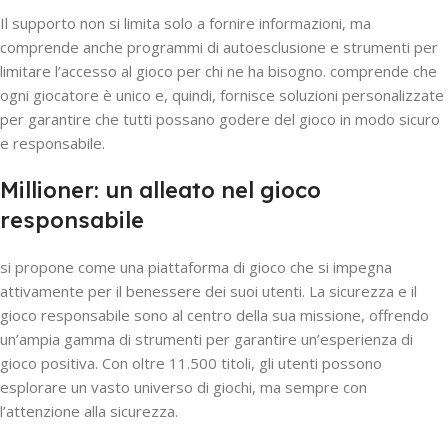
Il supporto non si limita solo a fornire informazioni, ma
comprende anche programmi di autoesclusione e strumenti per
limitare l’accesso al gioco per chi ne ha bisogno. comprende che
ogni giocatore è unico e, quindi, fornisce soluzioni personalizzate
per garantire che tutti possano godere del gioco in modo sicuro
e responsabile.
Millioner: un alleato nel gioco
responsabile
si propone come una piattaforma di gioco che si impegna
attivamente per il benessere dei suoi utenti. La sicurezza e il
gioco responsabile sono al centro della sua missione, offrendo
un’ampia gamma di strumenti per garantire un’esperienza di
gioco positiva. Con oltre 11.500 titoli, gli utenti possono
esplorare un vasto universo di giochi, ma sempre con
l’attenzione alla sicurezza.