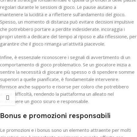
regolari durante le sessioni di gioco. Le pause aiutano a
mantenere la lucidità e a riflettere sull’andamento del gioco.
Spesso, un momento di distanza può evitare decisioni impulsive
che potrebbero portare a perdite indesiderate. incoraggia i
propri utenti a dedicare del tempo al riposo e alla riflessione, per
garantire che il gioco rimanga un’attività piacevole.
Infine, è essenziale riconoscere i segnali di avvertimento di un
comportamento di gioco problematico. Se un giocatore inizia a
sentire la necessità di giocare più spesso o di spendere somme
superiori a quelle pianificate, è fondamentale intervenire.
fornisce anche supporto e risorse per coloro che potrebbero
avere difficoltà, rendendo la piattaforma un alleato nel
mantenere un gioco sicuro e responsabile.
Bonus e promozioni responsabili
Le promozioni e i bonus sono un elemento attraente per molti