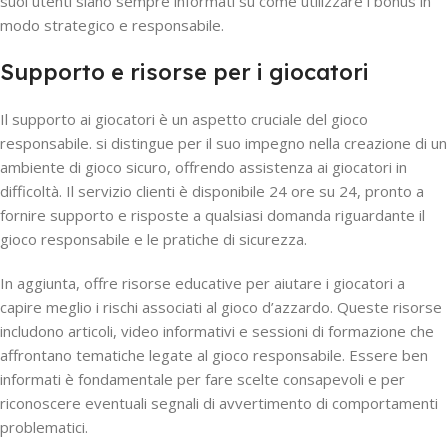
suoi utenti siano sempre informati su come utilizzare i bonus in
modo strategico e responsabile.
Supporto e risorse per i giocatori
Il supporto ai giocatori è un aspetto cruciale del gioco
responsabile. si distingue per il suo impegno nella creazione di un
ambiente di gioco sicuro, offrendo assistenza ai giocatori in
difficoltà. Il servizio clienti è disponibile 24 ore su 24, pronto a
fornire supporto e risposte a qualsiasi domanda riguardante il
gioco responsabile e le pratiche di sicurezza.
In aggiunta, offre risorse educative per aiutare i giocatori a
capire meglio i rischi associati al gioco d’azzardo. Queste risorse
includono articoli, video informativi e sessioni di formazione che
affrontano tematiche legate al gioco responsabile. Essere ben
informati è fondamentale per fare scelte consapevoli e per
riconoscere eventuali segnali di avvertimento di comportamenti
problematici.