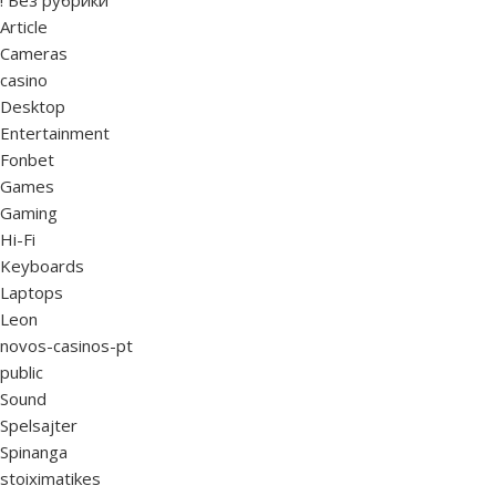
Article
Cameras
casino
Desktop
Entertainment
Fonbet
Games
Gaming
Hi-Fi
Keyboards
Laptops
Leon
novos-casinos-pt
public
Sound
Spelsajter
Spinanga
stoiximatikes