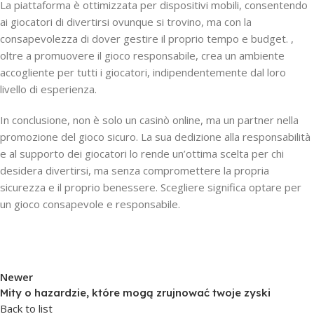
La piattaforma è ottimizzata per dispositivi mobili, consentendo
ai giocatori di divertirsi ovunque si trovino, ma con la
consapevolezza di dover gestire il proprio tempo e budget. ,
oltre a promuovere il gioco responsabile, crea un ambiente
accogliente per tutti i giocatori, indipendentemente dal loro
livello di esperienza.
In conclusione, non è solo un casinò online, ma un partner nella
promozione del gioco sicuro. La sua dedizione alla responsabilità
e al supporto dei giocatori lo rende un’ottima scelta per chi
desidera divertirsi, ma senza compromettere la propria
sicurezza e il proprio benessere. Scegliere significa optare per
un gioco consapevole e responsabile.
Newer
Mity o hazardzie, które mogą zrujnować twoje zyski
Back to list