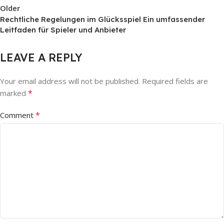
Older
Rechtliche Regelungen im Glücksspiel Ein umfassender
Leitfaden für Spieler und Anbieter
LEAVE A REPLY
Your email address will not be published.
Required fields are
*
marked
*
Comment