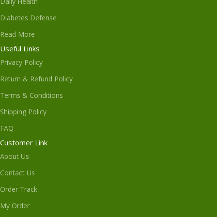
Daily Health
Diabetes Defense
Read More
Useful Links
Privacy Policy
Return & Refund Policy
Terms & Conditions
Shipping Policy
FAQ
Customer Link
About Us
Contact Us
Order Track
My Order