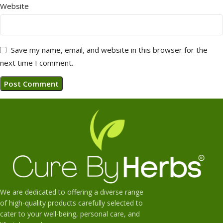
Website
Save my name, email, and website in this browser for the
next time I comment.
We are dedicated to offering a diverse range
of high-quality products carefully selected to
cater to your well-being, personal care, and