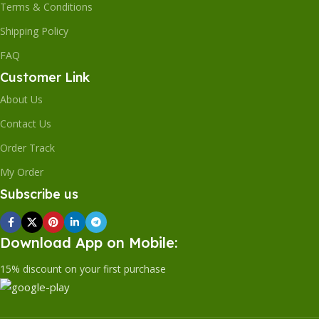
Terms & Conditions
Shipping Policy
FAQ
Customer Link
About Us
Contact Us
Order Track
My Order
Subscribe us
Download App on Mobile:
15% discount on your first purchase