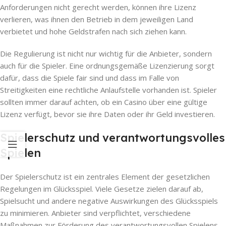
Anforderungen nicht gerecht werden, können ihre Lizenz
verlieren, was ihnen den Betrieb in dem jeweiligen Land
verbietet und hohe Geldstrafen nach sich ziehen kann.
Die Regulierung ist nicht nur wichtig für die Anbieter, sondern
auch für die Spieler. Eine ordnungsgemäße Lizenzierung sorgt
dafür, dass die Spiele fair sind und dass im Falle von
Streitigkeiten eine rechtliche Anlaufstelle vorhanden ist. Spieler
sollten immer darauf achten, ob ein Casino über eine gültige
Lizenz verfügt, bevor sie ihre Daten oder ihr Geld investieren.
Spielerschutz und verantwortungsvolles
Spielen
Der Spielerschutz ist ein zentrales Element der gesetzlichen
Regelungen im Glücksspiel. Viele Gesetze zielen darauf ab,
Spielsucht und andere negative Auswirkungen des Glücksspiels
zu minimieren. Anbieter sind verpflichtet, verschiedene
Maßnahmen zur Förderung des verantwortungsvollen Spielens