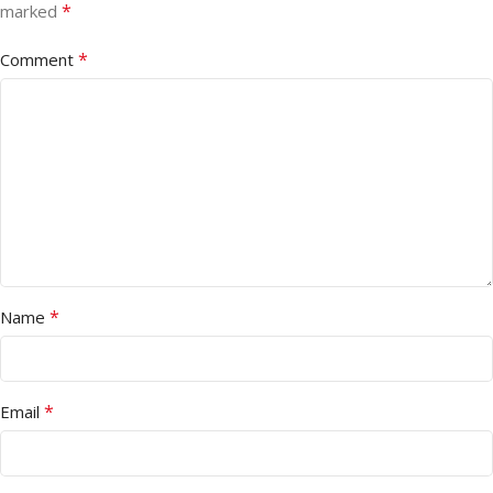
*
marked
*
Comment
*
Name
*
Email