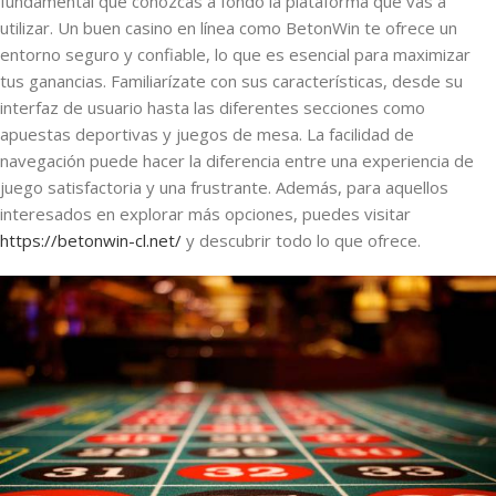
fundamental que conozcas a fondo la plataforma que vas a
utilizar. Un buen casino en línea como BetonWin te ofrece un
entorno seguro y confiable, lo que es esencial para maximizar
tus ganancias. Familiarízate con sus características, desde su
interfaz de usuario hasta las diferentes secciones como
apuestas deportivas y juegos de mesa. La facilidad de
navegación puede hacer la diferencia entre una experiencia de
juego satisfactoria y una frustrante. Además, para aquellos
interesados en explorar más opciones, puedes visitar
https://betonwin-cl.net/
y descubrir todo lo que ofrece.