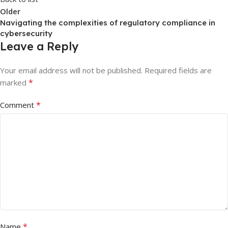
Older
Navigating the complexities of regulatory compliance in
cybersecurity
Leave a Reply
Your email address will not be published.
Required fields are
*
marked
*
Comment
*
Name