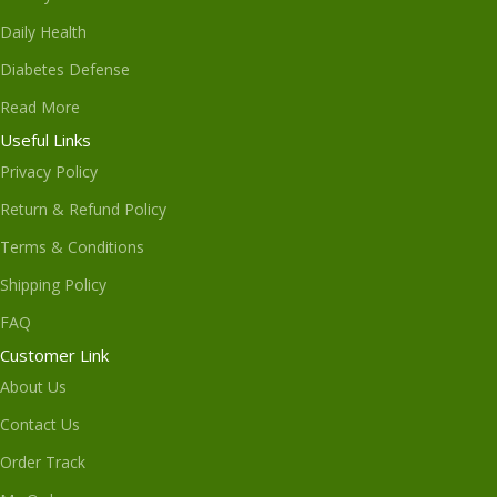
Daily Health
Diabetes Defense
Read More
Useful Links
Privacy Policy
Return & Refund Policy
Terms & Conditions
Shipping Policy
FAQ
Customer Link
About Us
Contact Us
Order Track