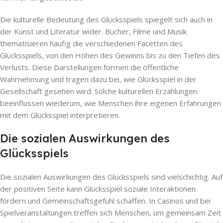
Die kulturelle Bedeutung des Glücksspiels spiegelt sich auch in
der Kunst und Literatur wider. Bücher, Filme und Musik
thematisieren häufig die verschiedenen Facetten des
Glücksspiels, von den Höhen des Gewinns bis zu den Tiefen des
Verlusts. Diese Darstellungen formen die öffentliche
Wahrnehmung und tragen dazu bei, wie Glücksspiel in der
Gesellschaft gesehen wird. Solche kulturellen Erzählungen
beeinflussen wiederum, wie Menschen ihre eigenen Erfahrungen
mit dem Glücksspiel interpretieren.
Die sozialen Auswirkungen des
Glücksspiels
Die sozialen Auswirkungen des Glücksspiels sind vielschichtig. Auf
der positiven Seite kann Glücksspiel soziale Interaktionen
fördern und Gemeinschaftsgefühl schaffen. In Casinos und bei
Spielveranstaltungen treffen sich Menschen, um gemeinsam Zeit