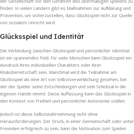
der Gesellschaft vor den Gefahren des übermäßigen Spielens zu
finden. In vielen Ländern gibt es Maßnahmen zur Aufklärung und
Prävention, um sicherzustellen, dass Glücksspiel nicht zur Quelle
von sozialem Unrecht wird.
Glücksspiel und Identität
Die Verbindung zwischen Glücksspiel und persönlicher Identität
ist ein spannendes Feld. Für viele Menschen kann Glücksspiel ein
Ausdruck ihres individuellen Charakters oder ihrer
Risikobereitschaft sein. Manchmal wird die Teilnahme am
Glücksspiel als eine Art von Selbstverwirklichung gesehen, bei
der der Spieler seine Entscheidungen und sein Schicksal in die
eigenen Hände nimmt. Diese Auffassung kann das Glücksspiel in
den Kontext von Freiheit und persönlicher Autonomie stellen.
Jedoch ist diese Selbstwahrnehmung nicht ohne
Herausforderungen. Der Druck, in einer Gemeinschaft oder unter
Freunden erfolgreich zu sein, kann die Motivation zum Spielen