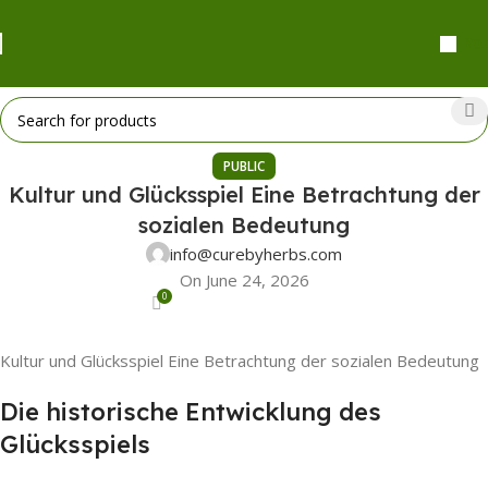
₹
0.
PUBLIC
Kultur und Glücksspiel Eine Betrachtung der
sozialen Bedeutung
info@curebyherbs.com
On June 24, 2026
0
Kultur und Glücksspiel Eine Betrachtung der sozialen Bedeutung
Die historische Entwicklung des
Glücksspiels