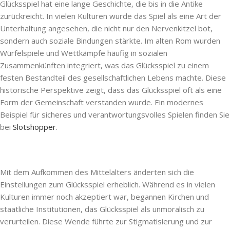
Glücksspiel hat eine lange Geschichte, die bis in die Antike
zurückreicht. In vielen Kulturen wurde das Spiel als eine Art der
Unterhaltung angesehen, die nicht nur den Nervenkitzel bot,
sondern auch soziale Bindungen stärkte. Im alten Rom wurden
Würfelspiele und Wettkämpfe häufig in sozialen
Zusammenkünften integriert, was das Glücksspiel zu einem
festen Bestandteil des gesellschaftlichen Lebens machte. Diese
historische Perspektive zeigt, dass das Glücksspiel oft als eine
Form der Gemeinschaft verstanden wurde. Ein modernes
Beispiel für sicheres und verantwortungsvolles Spielen finden Sie
bei
Slotshopper
.
Mit dem Aufkommen des Mittelalters änderten sich die
Einstellungen zum Glücksspiel erheblich. Während es in vielen
Kulturen immer noch akzeptiert war, begannen Kirchen und
staatliche Institutionen, das Glücksspiel als unmoralisch zu
verurteilen. Diese Wende führte zur Stigmatisierung und zur