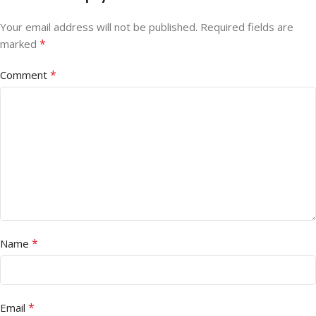
Your email address will not be published.
Required fields are
*
marked
*
Comment
*
Name
*
Email