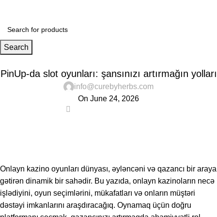
₹
0.
Search
PUBLIC
PinUp-da slot oyunları: şansınızı artırmağın yolları
info@curebyherbs.com
On June 24, 2026
0
Onlayn kazino oyunları dünyası, əyləncəni və qazancı bir araya
gətirən dinamik bir sahədir. Bu yazıda, onlayn kazinoların necə
işlədiyini, oyun seçimlərini, mükafatları və onların müştəri
dəstəyi imkanlarını araşdıracağıq. Oynamaq üçün doğru