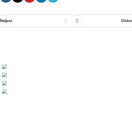
Newer
Older
We are dedicated to offering a diverse range of high-quality
products carefully selected to cater to your well-being, personal
care, and lifestyle needs.
60 first Floor near school of excellence khichripur Delhi -110091
Contact No. : +91 9953142526
Customer Care No. : +91 9315541337
customercare@curebyherbs.com
Categories
Skin Care
Anxiety & Stress