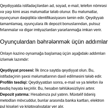
Qeydiyyatda istifadəçilərdən ad, soyad, e-mail, telefon nömrəsi
və yaşı kimi əsas məlumatlar tələb olunur. Bu məlumatlar,
oyunçunun dəqiqliklə identifikasiyasını təmin edir. Qeydiyyatı
tamamlamaq, oyunçulara ilk depozit bonuslarından, pulsuz
fırlanmalar və digər imtiyazlardan yararlanmağa imkan verir.
Oyunçulardan bəhrələnmək üçün addımlar
Onlayn kazino oynamağa başlamaq üçün aşağıdakı addımları
izləmək lazımdır:
Qeydiyyat prosesi:
İlk öncə saytda qeydiyyat olun. Bu,
istifadəçinin şəxsi məlumatlarının daxil edilməsini tələb edir.
Profilin təsdiqi:
Qeydiyyatdan sonra, e-mail və ya telefon ilə
təsdiq həyata keçirilir. Bu, hesabın təhlükəsizliyini artırır.
Depozit yatırma:
Hesabınıza pul yatırın. Müxtəlif ödəniş
metodları mövcuddur, bunlar arasında banka kartları, elektron
pul kisələri və kriptovalyutalar yer alır.