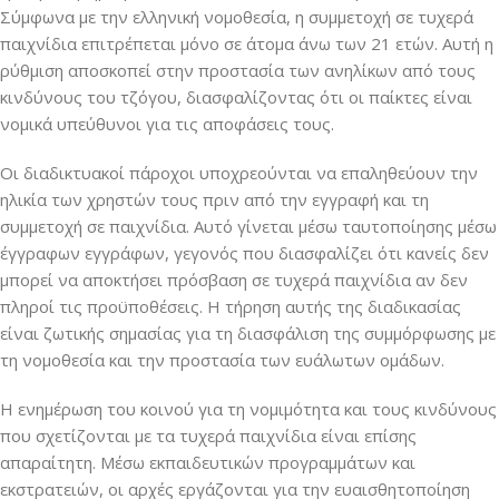
Σύμφωνα με την ελληνική νομοθεσία, η συμμετοχή σε τυχερά
παιχνίδια επιτρέπεται μόνο σε άτομα άνω των 21 ετών. Αυτή η
ρύθμιση αποσκοπεί στην προστασία των ανηλίκων από τους
κινδύνους του τζόγου, διασφαλίζοντας ότι οι παίκτες είναι
νομικά υπεύθυνοι για τις αποφάσεις τους.
Οι διαδικτυακοί πάροχοι υποχρεούνται να επαληθεύουν την
ηλικία των χρηστών τους πριν από την εγγραφή και τη
συμμετοχή σε παιχνίδια. Αυτό γίνεται μέσω ταυτοποίησης μέσω
έγγραφων εγγράφων, γεγονός που διασφαλίζει ότι κανείς δεν
μπορεί να αποκτήσει πρόσβαση σε τυχερά παιχνίδια αν δεν
πληροί τις προϋποθέσεις. Η τήρηση αυτής της διαδικασίας
είναι ζωτικής σημασίας για τη διασφάλιση της συμμόρφωσης με
τη νομοθεσία και την προστασία των ευάλωτων ομάδων.
Η ενημέρωση του κοινού για τη νομιμότητα και τους κινδύνους
που σχετίζονται με τα τυχερά παιχνίδια είναι επίσης
απαραίτητη. Μέσω εκπαιδευτικών προγραμμάτων και
εκστρατειών, οι αρχές εργάζονται για την ευαισθητοποίηση