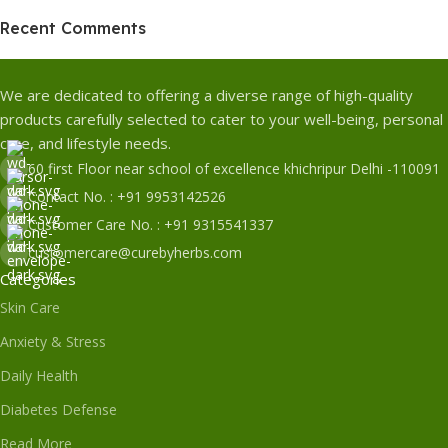
Recent Comments
We are dedicated to offering a diverse range of high-quality
products carefully selected to cater to your well-being, personal
care, and lifestyle needs.
60 first Floor near school of excellence khichripur Delhi -110091
Contact No. : +91 9953142526
Customer Care No. : +91 9315541337
customercare@curebyherbs.com
Categories
Skin Care
Anxiety & Stress
Daily Health
Diabetes Defense
Read More