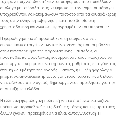
τυχερών παιχνιδιών υπόκεινται σε φόρους που ποικίλλουν
ανάλογα με τα έσοδά τους. Σύμφωνα με τον νόμο, οι πάροχοι
υποχρεούνται να καταβάλλουν ποσοστό από τα καθαρά κέρδη
τους στην ελληνική κυβέρνηση, κάτι που βοηθά στη
χρηματοδότηση κοινωνικών προγραμμάτων και υπηρεσιών.
Η φορολόγηση αυτή προϋποθέτει τη διαφάνεια των
οικονομικών στοιχείων των καζίνο, γεγονός που συμβάλλει
στην καταπολέμηση της φοροδιαφυγής. Επιπλέον, οι
προϋποθέσεις φορολογίας ενθαρρύνουν τους παρόχους να
λειτουργούν νόμιμα και να τηρούν τις ρυθμίσεις, ενισχύοντας
έτσι τη νομιμότητα της αγοράς. Ωστόσο, η υψηλή φορολογία
μπορεί να αποτελέσει εμπόδιο για νέους παίκτες που θέλουν
να εισέλθουν στην αγορά, δημιουργώντας προκλήσεις για την
ανάπτυξη του κλάδου.
Η ελληνική φορολογική πολιτική για τα διαδικτυακά καζίνο
πρέπει να παρακολουθεί τις διεθνείς τάσεις και τις πρακτικές
άλλων χωρών, προκειμένου να είναι ανταγωνιστική. Η