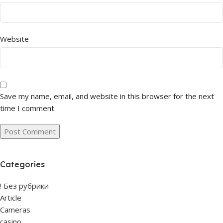
Website
Save my name, email, and website in this browser for the next
time I comment.
Categories
! Без рубрики
Article
Cameras
casino