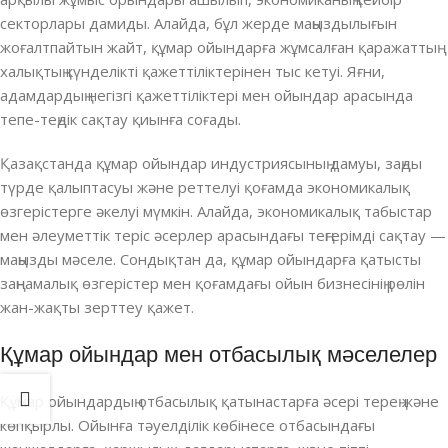
секторлары дамиды. Алайда, бұл жерде маңыздылығын
жоғалтпайтын жайт, құмар ойындарға жұмсалған қаражаттың
халықтың күнделікті қажеттіліктерінен тыс кетуі. Яғни,
адамдардың негізгі қажеттіліктері мен ойындар арасында
тепе-теңдік сақтау қиынға соғады.
Қазақстанда құмар ойындар индустриясының дамуы, заңды
түрде қалыптасуы және реттелуі қоғамда экономикалық
өзгерістерге әкелуі мүмкін. Алайда, экономикалық табыстар
мен әлеуметтік теріс әсерлер арасындағы теңгерімді сақтау —
маңызды мәселе. Сондықтан да, құмар ойындарға қатысты
заңнамалық өзгерістер мен қоғамдағы ойын бизнесінің рөлін
жан-жақты зерттеу қажет.
Құмар ойындар мен отбасылық мәселелер
Құмар ойындардың отбасылық қатынастарға әсері терең және
көпқырлы. Ойынға тәуелділік көбінесе отбасындағы