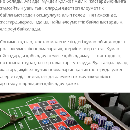
ие болады. Алайда, мұндай қолжетімділік, жастардың ойынға
жұмсайтын уақытын, оларды әдеттегі әлеуметтік
байланыстардан оқшаулауға алып келеді. Нәтижесінде,
жастардың арасында шынайы әлеуметтік байланыстардың
әлсіреуі байқалады.
Сонымен қатар, жастар мәдениетіндегі құмар ойындардың
ролі әлеуметтік нормалардың өзгеруіне әсер етеді. Құмар
ойындарды қабылдау немесе қабылдамау — жастардың
ортасында тұрақты пікірталастар туғызуда. Бұл талқылаулар,
жастардың мінез-құлық нормаларын қалыптастыруда үлкен
әсер етеді, сондықтан да әлеуметтік жауапкершілікті
арттыру шараларын қабылдау қажет.