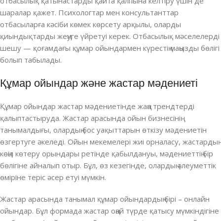
отбасылық қатынастарды қайта қалпына келтіру үшін де
шаралар қажет. Психологтар мен консультанттар
отбасыларға кәсіби көмек көрсету арқылы, оларды
қиындықтарды жеңуге үйретуі керек. Отбасылық мәселелерді
шешу — қоғамдағы құмар ойындармен күрестің маңызды бөлігі
болып табылады.
Құмар ойындар және жастар мәдениеті
Құмар ойындар жастар мәдениетінде жаңа трендтерді
қалыптастыруда. Жастар арасында ойын бизнесінің
танымалдығы, олардың бос уақыттарын өткізу мәдениетін
өзгертуге әкеледі. Ойын мекемелері жиі орналасу, жастардың
көңіл көтеру орындары ретінде қабылдануы, мәдениеттің бір
бөлігіне айналып отыр. Бұл, өз кезегінде, олардың әлеуметтік
өміріне теріс әсер етуі мүмкін.
Жастар арасында танымал құмар ойындардың бірі – онлайн
ойындар. Бұл формада жастар оңай түрде қатысу мүмкіндігіне