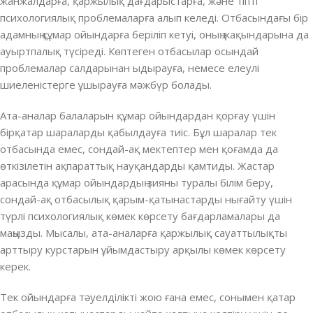
жанжалдарға, қаржылық дағдарыстарға, және тіпті
психологиялық проблемаларға алып келеді. Отбасындағы бір
адамның құмар ойындарға беріліп кетуі, оның жақындарына да
ауыртпалық түсіреді. Көптеген отбасылар осындай
проблемалар салдарынан ыдырауға, немесе елеулі
шиеленістерге ұшырауға мәжбүр болады.
Ата-аналар балаларын құмар ойындардан қорғау үшін
бірқатар шараларды қабылдауға тиіс. Бұл шаралар тек
отбасында емес, сондай-ақ мектептер мен қоғамда да
өткізілетін ақпараттық науқандарды қамтиды. Жастар
арасында құмар ойындардың зияны туралы білім беру,
сондай-ақ отбасылық қарым-қатынастарды нығайту үшін
түрлі психологиялық көмек көрсету бағдарламалары да
маңызды. Мысалы, ата-аналарға қаржылық сауаттылықты
арттыру курстарын ұйымдастыру арқылы көмек көрсету
керек.
Тек ойындарға тәуелділікті жою ғана емес, сонымен қатар