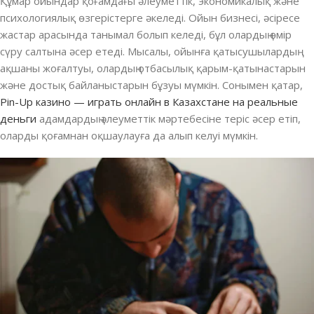
Құмар ойындар қоғамдағы әлеуметтік, экономикалық және
психологиялық өзгерістерге әкеледі. Ойын бизнесі, әсіресе
жастар арасында танымал болып келеді, бұл олардың өмір
сүру салтына әсер етеді. Мысалы, ойынға қатысушылардың
ақшаны жоғалтуы, олардың отбасылық қарым-қатынастарын
және достық байланыстарын бұзуы мүмкін. Сонымен қатар,
Pin-Up казино — играть онлайн в Казахстане на реальные
деньги
адамдардың әлеуметтік мәртебесіне теріс әсер етіп,
оларды қоғамнан оқшаулауға да алып келуі мүмкін.