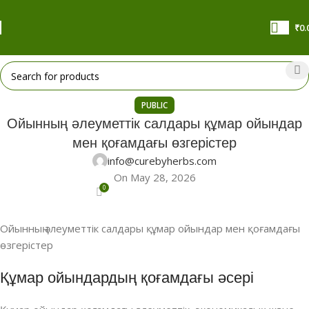
₹
0.
PUBLIC
Ойынның әлеуметтік салдары құмар ойындар
мен қоғамдағы өзгерістер
info@curebyherbs.com
On May 28, 2026
0
Ойынның әлеуметтік салдары құмар ойындар мен қоғамдағы
өзгерістер
Құмар ойындардың қоғамдағы әсері