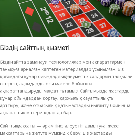
Біздің сайттың қызметі
Біздің сайтта заманауи технологиялар мен ақпараттармен
танысуға арналған көптеген материалдар ұсынылған. Біз
қоғамдағы құмар ойындардың әлеуметтік салдарын талқылай
отырып, адамдарды осы мәселе бойынша
ақпараттандыруды мақсат тұтамыз. Сайтымызда жастарды
құмар ойындардан қорғау, қаржылық сауаттылықты
арттыру, және отбасылық қатынастарды нығайту бойынша
ақпараттық материалдар да бар.
Сайттың мақсаты — әркімнің өз әлеуетін дамытуға, жеке
мақсаттарына жетуге мүмкіндік беру. Біз жастарды