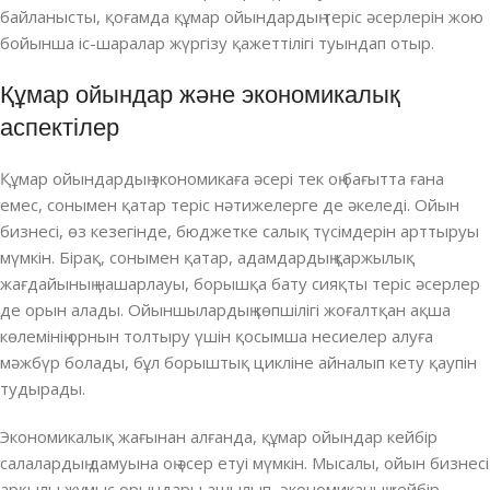
байланысты, қоғамда құмар ойындардың теріс әсерлерін жою
бойынша іс-шаралар жүргізу қажеттілігі туындап отыр.
Құмар ойындар және экономикалық
аспектілер
Құмар ойындардың экономикаға әсері тек оң бағытта ғана
емес, сонымен қатар теріс нәтижелерге де әкеледі. Ойын
бизнесі, өз кезегінде, бюджетке салық түсімдерін арттыруы
мүмкін. Бірақ, сонымен қатар, адамдардың қаржылық
жағдайының нашарлауы, борышқа бату сияқты теріс әсерлер
де орын алады. Ойыншылардың көпшілігі жоғалтқан ақша
көлемінің орнын толтыру үшін қосымша несиелер алуға
мәжбүр болады, бұл борыштық цикліне айналып кету қаупін
тудырады.
Экономикалық жағынан алғанда, құмар ойындар кейбір
салалардың дамуына оң әсер етуі мүмкін. Мысалы, ойын бизнесі
арқылы жұмыс орындары ашылып, экономиканың кейбір