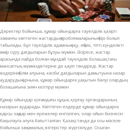
Деректер бойынша, құмар ойындарға тәуелділік қазіргі
заманғы көптеген жастардың проблемаларының бірі болып
табылады. Бұл тәуелділік адамның оқу, еңбек, тіпті күнделікті
өмір сүру дағдыларын бұзуы мүмкін. Әсіресе, жастар
арасында пайда болған мұндай тәуелділік болашақтағы
мансаптық мүмкіндіктеріне де қауіп төндіреді. Жастар
өздерінің білім алуына, кәсіби дағдыларын дамытуына назар
аударудың орнына, құмар ойындарға уақытын бөлуі олардың
болашағына зиян келтіруі мүмкін.
Құмар ойындар қоғамдағы құқық қорғау органдарының
назарын аударады. Көптеген елдерде құмар ойындарға
қарсы заңдар мен ережелер енгізілген, олар ойын бизнесін
бақылауға алуға бағытталған. Қазақстанда да осы мәселе
бойынша заңнамалық өзгерістер жүргізілуде. Осыған