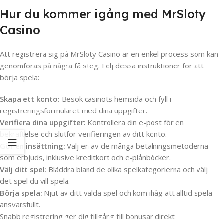
Hur du kommer igång med MrSloty
Casino
Att registrera sig på MrSloty Casino är en enkel process som kan
genomföras på några få steg. Följ dessa instruktioner för att
börja spela:
Skapa ett konto:
Besök casinots hemsida och fyll i
registreringsformuläret med dina uppgifter.
Verifiera dina uppgifter:
Kontrollera din e-post för en
bekräftelse och slutför verifieringen av ditt konto.
Gör en insättning:
Välj en av de många betalningsmetoderna
som erbjuds, inklusive kreditkort och e-plånböcker.
Välj ditt spel:
Bläddra bland de olika spelkategorierna och välj
det spel du vill spela.
Börja spela:
Njut av ditt valda spel och kom ihåg att alltid spela
ansvarsfullt.
Snabb registrering ger dig tillgång till bonusar direkt.