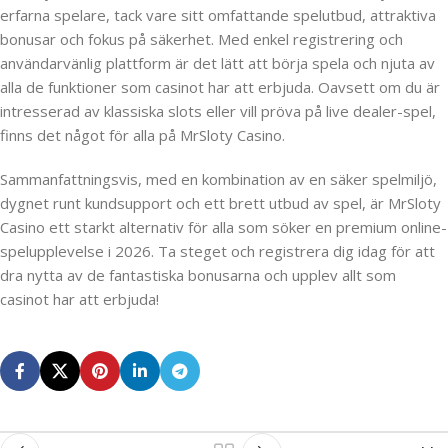
erfarna spelare, tack vare sitt omfattande spelutbud, attraktiva
bonusar och fokus på säkerhet. Med enkel registrering och
användarvänlig plattform är det lätt att börja spela och njuta av
alla de funktioner som casinot har att erbjuda. Oavsett om du är
intresserad av klassiska slots eller vill pröva på live dealer-spel,
finns det något för alla på MrSloty Casino.
Sammanfattningsvis, med en kombination av en säker spelmiljö,
dygnet runt kundsupport och ett brett utbud av spel, är MrSloty
Casino ett starkt alternativ för alla som söker en premium online-
spelupplevelse i 2026. Ta steget och registrera dig idag för att
dra nytta av de fantastiska bonusarna och upplev allt som
casinot har att erbjuda!