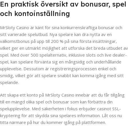
En praktisk översikt av bonusar, spel
och kontoinställning
MrSloty Casino är känt för sina konkurrenskraftiga bonusar och
sitt varierade spelutbud. Nya spelare kan dra nytta av en
välkomstbonus på upp till 200 % på sina första insättningar,
vilket ger en utmärkt möjlighet att utforska det breda utbudet av
spel. Med över 500 spelalternativ, inklusive slots och live dealer-
spel, kan spelare förvänta sig en mångsidig och underhållande
upplevelse. Dessutom är registreringsprocessen enkel och
smidig, vilket gör att spelare snabbt kan komma igång med sitt
spelande.
Att skapa ett konto på MrSloty Casino innebär att du får tillgång
till en mängd olika spel och bonusar som kan förbättra din
spelupplevelse. Med säkerheten i fokus erbjuder casinot SSL-
kryptering för att skydda sina spelares information. Låt oss nu
titta närmare på hur du kommer igång på plattformen.