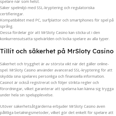
spelare när som helst.
Säker spelmiljö med SSL-kryptering och regulatoriska
certifieringar.
Kompatibilitet med PC, surfplattor och smartphones för spel på
språng.
Dessa fördelar gör att MrSloty Casino kan sticka ut i den
konkurrensutsatta spelvärlden och locka spelare av alla typer.
Tillit och säkerhet på MrSloty Casino
Säkerhet och trygghet är av största vikt när det gäller online-
spel. MrSloty Casino använder avancerad SSL-kryptering för att
skydda sina spelares personliga och finansiella information.
Casinot är också registrerat och följer strikta regler och
förordningar, vilket garanterar att spelarna kan känna sig trygga
under hela sin spelupplevelse.
Utöver säkerhetsåtgärderna erbjuder MrSloty Casino även
pålitliga betalningsmetoder, vilket gör det enkelt för spelare att