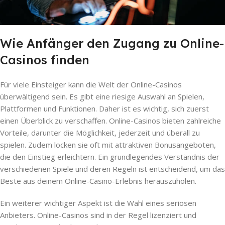
Wie Anfänger den Zugang zu Online-
Casinos finden
Für viele Einsteiger kann die Welt der Online-Casinos
überwältigend sein. Es gibt eine riesige Auswahl an Spielen,
Plattformen und Funktionen. Daher ist es wichtig, sich zuerst
einen Überblick zu verschaffen. Online-Casinos bieten zahlreiche
Vorteile, darunter die Möglichkeit, jederzeit und überall zu
spielen. Zudem locken sie oft mit attraktiven Bonusangeboten,
die den Einstieg erleichtern. Ein grundlegendes Verständnis der
verschiedenen Spiele und deren Regeln ist entscheidend, um das
Beste aus deinem Online-Casino-Erlebnis herauszuholen.
Ein weiterer wichtiger Aspekt ist die Wahl eines seriösen
Anbieters. Online-Casinos sind in der Regel lizenziert und