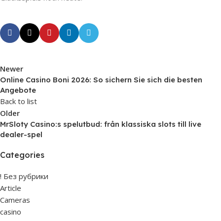
Newer
Online Casino Boni 2026: So sichern Sie sich die besten
Angebote
Back to list
Older
MrSloty Casino:s spelutbud: från klassiska slots till live
dealer-spel
Categories
! Без рубрики
Article
Cameras
casino