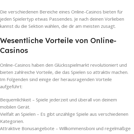
Die verschiedenen Bereiche eines Online-Casinos bieten für
jeden Spielertyp etwas Passendes. Je nach deinen Vorlieben
kannst du die Sektion wählen, die dir am meisten zusagt.
Wesentliche Vorteile von Online-
Casinos
Online-Casinos haben den Glücksspielmarkt revolutioniert und
bieten zahlreiche Vorteile, die das Spielen so attraktiv machen.
Im Folgenden sind einige der herausragenden Vorteile
aufgeführt:
Bequemlichkeit – Spiele jederzeit und überall von deinem
mobilen Gerät.
Vielfalt an Spielen – Es gibt unzählige Spiele aus verschiedenen
Kategorien.
Attraktive Bonusangebote – Willkommensboni und regelmäßige