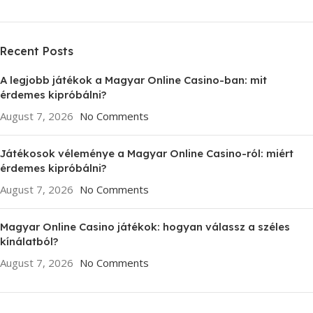
Recent Posts
A legjobb játékok a Magyar Online Casino-ban: mit
érdemes kipróbálni?
August 7, 2026
No Comments
Játékosok véleménye a Magyar Online Casino-ról: miért
érdemes kipróbálni?
August 7, 2026
No Comments
Magyar Online Casino játékok: hogyan válassz a széles
kínálatból?
August 7, 2026
No Comments