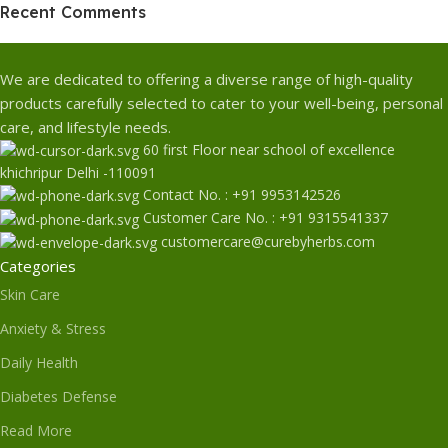
Recent Comments
We are dedicated to offering a diverse range of high-quality
products carefully selected to cater to your well-being, personal
care, and lifestyle needs.
60 first Floor near school of excellence
khichripur Delhi -110091
Contact No. : +91 9953142526
Customer Care No. : +91 9315541337
customercare@curebyherbs.com
Categories
Skin Care
Anxiety & Stress
Daily Health
Diabetes Defense
Read More