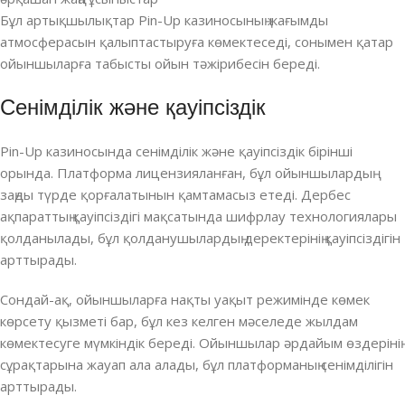
Бұл артықшылықтар Pin-Up казиносының жағымды
атмосферасын қалыптастыруға көмектеседі, сонымен қатар
ойыншыларға табысты ойын тәжірибесін береді.
Сенімділік және қауіпсіздік
Pin-Up казиносында сенімділік және қауіпсіздік бірінші
орында. Платформа лицензияланған, бұл ойыншылардың
заңды түрде қорғалатынын қамтамасыз етеді. Дербес
ақпараттың қауіпсіздігі мақсатында шифрлау технологиялары
қолданылады, бұл қолданушылардың деректерінің қауіпсіздігін
арттырады.
Сондай-ақ, ойыншыларға нақты уақыт режимінде көмек
көрсету қызметі бар, бұл кез келген мәселеде жылдам
көмектесуге мүмкіндік береді. Ойыншылар әрдайым өздерінің
сұрақтарына жауап ала алады, бұл платформаның сенімділігін
арттырады.