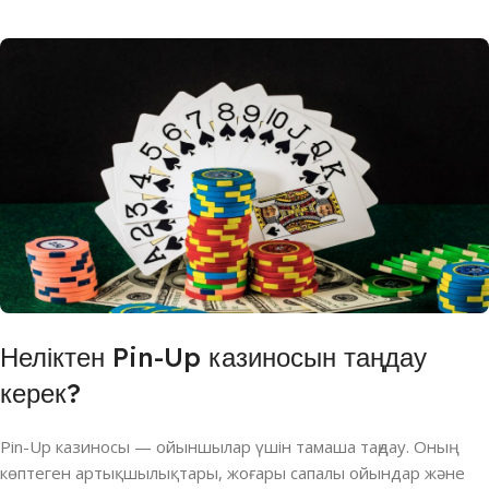
Неліктен Pin-Up казиносын таңдау
керек?
Pin-Up казиносы — ойыншылар үшін тамаша таңдау. Оның
көптеген артықшылықтары, жоғары сапалы ойындар және