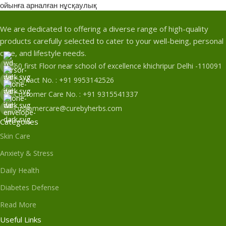
ойынға арналған нұсқаулық
We are dedicated to offering a diverse range of high-quality
products carefully selected to cater to your well-being, personal
care, and lifestyle needs.
60 first Floor near school of excellence khichripur Delhi -110091
Contact No. : +91 9953142526
Customer Care No. : +91 9315541337
customercare@curebyherbs.com
Categories
Skin Care
Anxiety & Stress
Daily Health
Diabetes Defense
Read More
Useful Links