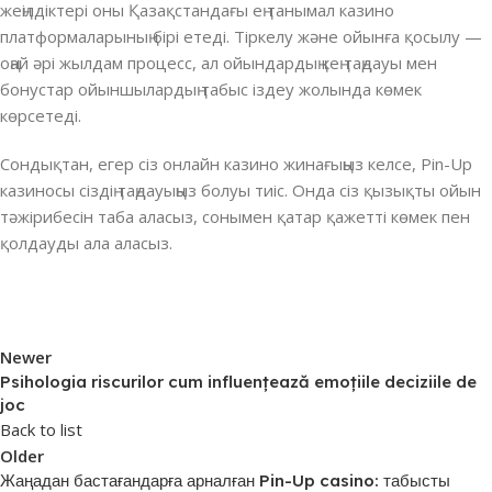
жеңілдіктері оны Қазақстандағы ең танымал казино
платформаларының бірі етеді. Тіркелу және ойынға қосылу —
оңай әрі жылдам процесс, ал ойындардың кең таңдауы мен
бонустар ойыншылардың табыс іздеу жолында көмек
көрсетеді.
Сондықтан, егер сіз онлайн казино жинағыңыз келсе, Pin-Up
казиносы сіздің таңдауыңыз болуы тиіс. Онда сіз қызықты ойын
тәжірибесін таба аласыз, сонымен қатар қажетті көмек пен
қолдауды ала аласыз.
Newer
Psihologia riscurilor cum influențează emoțiile deciziile de
joc
Back to list
Older
Жаңадан бастағандарға арналған Pin-Up casino: табысты