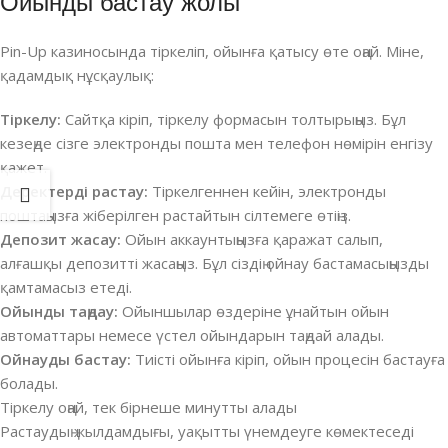
Ойынды бастау жолы
Pin-Up казиносында тіркеліп, ойынға қатысу өте оңай. Міне,
қадамдық нұсқаулық:
Тіркелу:
Сайтқа кіріп, тіркелу формасын толтырыңыз. Бұл
кезеңде сізге электронды пошта мен телефон нөмірін енгізу
қажет.
Деректерді растау:
Тіркелгеннен кейін, электронды
поштаңызға жіберілген растайтын сілтемеге өтіңіз.
Депозит жасау:
Ойын аккаунтыңызға қаражат салып,
алғашқы депозитті жасаңыз. Бұл сіздің ойнау бастамасыңызды
қамтамасыз етеді.
Ойынды таңдау:
Ойыншылар өздеріне ұнайтын ойын
автоматтары немесе үстел ойындарын таңдай алады.
Ойнауды бастау:
Тиісті ойынға кіріп, ойын процесін бастауға
болады.
Тіркелу оңай, тек бірнеше минутты алады
Растаудың жылдамдығы, уақытты үнемдеуге көмектеседі