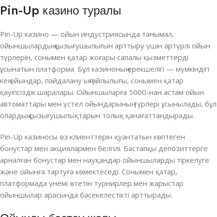
Pin-Up казино туралы
Pin-Up казино — ойын индустриясында танымал,
ойыншылардың қызығушылығын арттыру үшін әртүрлі ойын
түрлерін, сонымен қатар жоғары сапалы қызметтерді
ұсынатын платформа. Бұл казиноның ерекшелігі — мүмкіндігі
кең ойындар, пайдалану ыңғайлылығы, сонымен қатар
қауіпсіздік шаралары. Ойыншыларға 5000-нан астам ойын
автоматтары мен үстел ойындарының түрлері ұсынылады, бұл
олардың қызығушылықтарын толық қанағаттандырады.
Pin-Up казиносы өз клиенттерін қуантатын көптеген
бонустар мен акциялармен белгілі. Бастапқы депозиттерге
арналған бонустар мен науқандар ойыншыларды тіркелуге
және ойынға тартуға көмектеседі. Сонымен қатар,
платформада үнемі өтетін турнирлер мен жарыстар
ойыншылар арасында бәсекелестікті арттырады.