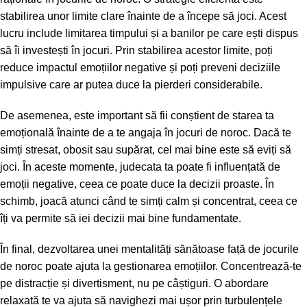
stabilirea unor limite clare înainte de a începe să joci. Acest
lucru include limitarea timpului și a banilor pe care ești dispus
să îi investești în jocuri. Prin stabilirea acestor limite, poți
reduce impactul emoțiilor negative și poți preveni deciziile
impulsive care ar putea duce la pierderi considerabile.
De asemenea, este important să fii conștient de starea ta
emoțională înainte de a te angaja în jocuri de noroc. Dacă te
simți stresat, obosit sau supărat, cel mai bine este să eviți să
joci. În aceste momente, judecata ta poate fi influențată de
emoții negative, ceea ce poate duce la decizii proaste. În
schimb, joacă atunci când te simți calm și concentrat, ceea ce
îți va permite să iei decizii mai bine fundamentate.
În final, dezvoltarea unei mentalități sănătoase față de jocurile
de noroc poate ajuta la gestionarea emoțiilor. Concentrează-te
pe distracție și divertisment, nu pe câștiguri. O abordare
relaxată te va ajuta să navighezi mai ușor prin turbulențele