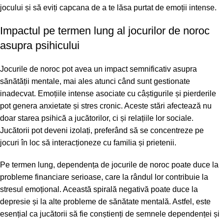
jocului și să eviți capcana de a te lăsa purtat de emoții intense.
Impactul pe termen lung al jocurilor de noroc
asupra psihicului
Jocurile de noroc pot avea un impact semnificativ asupra
sănătății mentale, mai ales atunci când sunt gestionate
inadecvat. Emoțiile intense asociate cu câștigurile și pierderile
pot genera anxietate și stres cronic. Aceste stări afectează nu
doar starea psihică a jucătorilor, ci și relațiile lor sociale.
Jucătorii pot deveni izolați, preferând să se concentreze pe
jocuri în loc să interacționeze cu familia și prietenii.
Pe termen lung, dependența de jocurile de noroc poate duce la
probleme financiare serioase, care la rândul lor contribuie la
stresul emoțional. Această spirală negativă poate duce la
depresie și la alte probleme de sănătate mentală. Astfel, este
esențial ca jucătorii să fie conștienți de semnele dependenței și