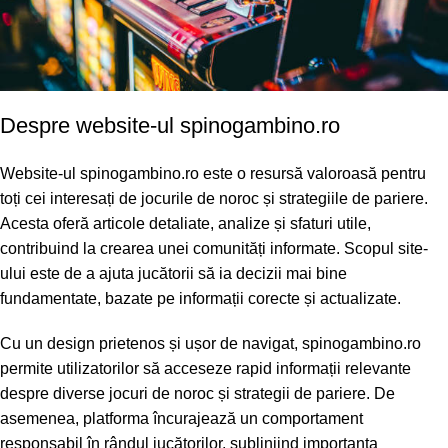
Despre website-ul spinogambino.ro
Website-ul spinogambino.ro este o resursă valoroasă pentru
toți cei interesați de jocurile de noroc și strategiile de pariere.
Acesta oferă articole detaliate, analize și sfaturi utile,
contribuind la crearea unei comunități informate. Scopul site-
ului este de a ajuta jucătorii să ia decizii mai bine
fundamentate, bazate pe informații corecte și actualizate.
Cu un design prietenos și ușor de navigat, spinogambino.ro
permite utilizatorilor să acceseze rapid informații relevante
despre diverse jocuri de noroc și strategii de pariere. De
asemenea, platforma încurajează un comportament
responsabil în rândul jucătorilor, subliniind importanța