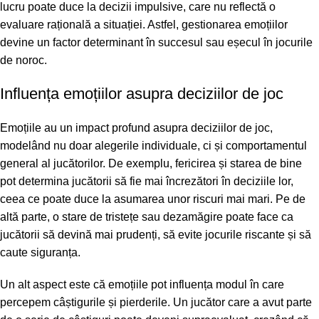
lucru poate duce la decizii impulsive, care nu reflectă o
evaluare rațională a situației. Astfel, gestionarea emoțiilor
devine un factor determinant în succesul sau eșecul în jocurile
de noroc.
Influența emoțiilor asupra deciziilor de joc
Emoțiile au un impact profund asupra deciziilor de joc,
modelând nu doar alegerile individuale, ci și comportamentul
general al jucătorilor. De exemplu, fericirea și starea de bine
pot determina jucătorii să fie mai încrezători în deciziile lor,
ceea ce poate duce la asumarea unor riscuri mai mari. Pe de
altă parte, o stare de tristețe sau dezamăgire poate face ca
jucătorii să devină mai prudenți, să evite jocurile riscante și să
caute siguranța.
Un alt aspect este că emoțiile pot influența modul în care
percepem câștigurile și pierderile. Un jucător care a avut parte