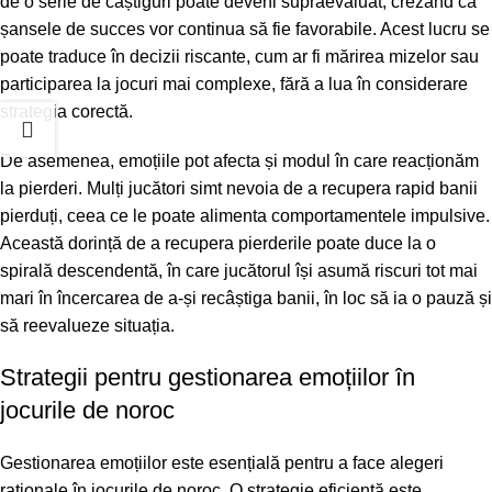
de o serie de câștiguri poate deveni supraevaluat, crezând că
șansele de succes vor continua să fie favorabile. Acest lucru se
poate traduce în decizii riscante, cum ar fi mărirea mizelor sau
participarea la jocuri mai complexe, fără a lua în considerare
strategia corectă.
De asemenea, emoțiile pot afecta și modul în care reacționăm
la pierderi. Mulți jucători simt nevoia de a recupera rapid banii
pierduți, ceea ce le poate alimenta comportamentele impulsive.
Această dorință de a recupera pierderile poate duce la o
spirală descendentă, în care jucătorul își asumă riscuri tot mai
mari în încercarea de a-și recâștiga banii, în loc să ia o pauză și
să reevalueze situația.
Strategii pentru gestionarea emoțiilor în
jocurile de noroc
Gestionarea emoțiilor este esențială pentru a face alegeri
raționale în jocurile de noroc. O strategie eficientă este