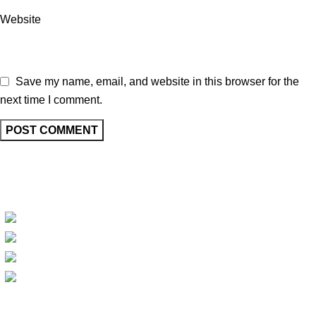
Website
Save my name, email, and website in this browser for the
next time I comment.
We are dedicated to offering a diverse range of high-quality
products carefully selected to cater to your well-being, personal
care, and lifestyle needs.
60 first Floor near school of excellence khichripur Delhi -110091
Contact No. : +91 9953142526
Customer Care No. : +91 9315541337
customercare@curebyherbs.com
Categories