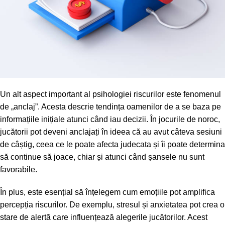
Un alt aspect important al psihologiei riscurilor este fenomenul
de „anclaj”. Acesta descrie tendința oamenilor de a se baza pe
informațiile inițiale atunci când iau decizii. În jocurile de noroc,
jucătorii pot deveni anclajați în ideea că au avut câteva sesiuni
de câștig, ceea ce le poate afecta judecata și îi poate determina
să continue să joace, chiar și atunci când șansele nu sunt
favorabile.
În plus, este esențial să înțelegem cum emoțiile pot amplifica
percepția riscurilor. De exemplu, stresul și anxietatea pot crea o
stare de alertă care influențează alegerile jucătorilor. Acest