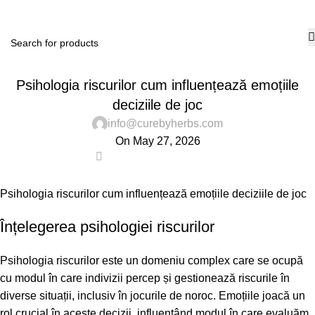
₹
0.
PUBLIC
Psihologia riscurilor cum influențează emoțiile
deciziile de joc
info@curebyherbs.com
On May 27, 2026
0
Psihologia riscurilor cum influențează emoțiile deciziile de joc
Înțelegerea psihologiei riscurilor
Psihologia riscurilor este un domeniu complex care se ocupă
cu modul în care indivizii percep și gestionează riscurile în
diverse situații, inclusiv în jocurile de noroc. Emoțiile joacă un
rol crucial în aceste decizii, influențând modul în care evaluăm