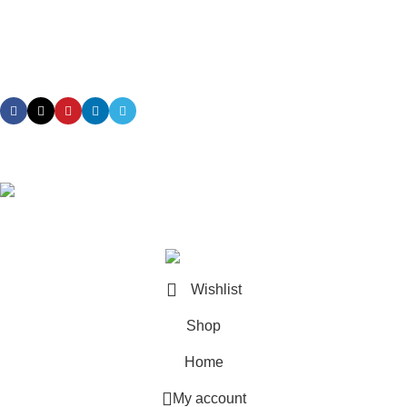
Order Track
My Order
Subscribe us
Download App on Mobile:
15% discount on your first purchase
© 2024 All rights Reserved Developed By CURE BY HERBS
Wishlist
Shop
Home
My account