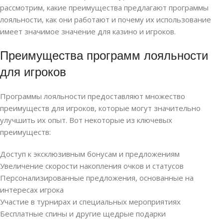
рассмотрим, какие преимущества предлагают программы
лояльности, как они работают и почему их использование
имеет значимое значение для казино и игроков.
Преимущества программ лояльности
для игроков
Программы лояльности предоставляют множество
преимуществ для игроков, которые могут значительно
улучшить их опыт. Вот некоторые из ключевых
преимуществ:
Доступ к эксклюзивным бонусам и предложениям
Увеличение скорости накопления очков и статусов
Персонализированные предложения, основанные на
интересах игрока
Участие в турнирах и специальных мероприятиях
Бесплатные спины и другие щедрые подарки