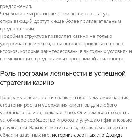
предложения.
Чем больше игрок играет, тем выше его статус,
открывающий доступ к еще более привлекательным
предложениям.
Подобная структура позволяет казино не только
удерживать клиентов, но и активно привлекать новых
игроков, которые заинтересованы в выгодных условиях и
возможностях, предлагаемых программой лояльности.
Роль программ лояльности в успешной
стратегии казино
Программы лояльности являются неотъемлемой частью
стратегии роста и удержания клиентов для любого
успешного казино, включая Pinco. Они помогают создать
устойчивое сообщество игроков и улучшают финансовые
результаты. Важно отметить, что, по словам эксперта в
области азартных игр,
историка азартных игр Дэвида