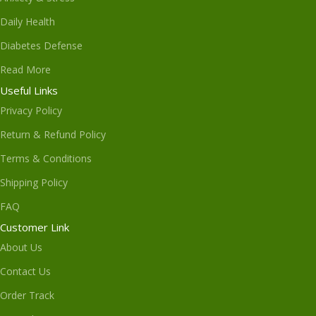
Daily Health
Diabetes Defense
Read More
Useful Links
Privacy Policy
Return & Refund Policy
Terms & Conditions
Shipping Policy
FAQ
Customer Link
About Us
Contact Us
Order Track