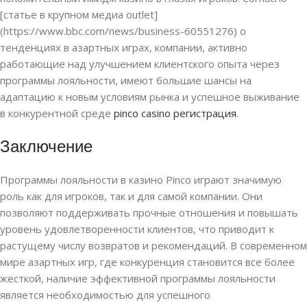
[статье в крупном медиа outlet]
(https://www.bbc.com/news/business-60551276) о
тенденциях в азартных играх, компании, активно
работающие над улучшением клиентского опыта через
программы лояльности, имеют большие шансы на
адаптацию к новым условиям рынка и успешное выживание
в конкурентной среде
pinco casino регистрация
.
Заключение
Программы лояльности в казино Pinco играют значимую
роль как для игроков, так и для самой компании. Они
позволяют поддерживать прочные отношения и повышать
уровень удовлетворенности клиентов, что приводит к
растущему числу возвратов и рекомендаций. В современном
мире азартных игр, где конкуренция становится все более
жесткой, наличие эффективной программы лояльности
является необходимостью для успешного