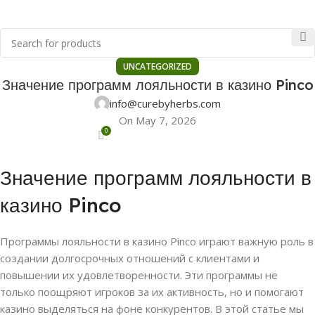
₹
0.
UNCATEGORIZED
Значение программ лояльности в казино Pinco
info@curebyherbs.com
On May 7, 2026
0
Значение программ лояльности в
казино Pinco
Программы лояльности в казино Pinco играют важную роль в
создании долгосрочных отношений с клиентами и
повышении их удовлетворенности. Эти программы не
только поощряют игроков за их активность, но и помогают
казино выделяться на фоне конкурентов. В этой статье мы