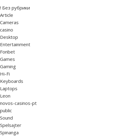
! Без рубрики
Article
Cameras
casino
Desktop
Entertainment
Fonbet
Games
Gaming
Hi-Fi
Keyboards
Laptops
Leon
novos-casinos-pt
public
Sound
Spelsajter
Spinanga