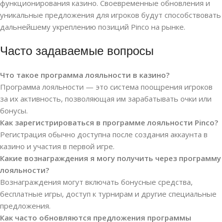
функционирования казино. Своевременные обновления и
уникальные предложения для игроков будут способствовать
дальнейшему укреплению позиций Pinco на рынке.
Часто задаваемые вопросы
Что такое программа лояльности в казино?
Программа лояльности — это система поощрения игроков
за их активность, позволяющая им зарабатывать очки или
бонусы.
Как зарегистрироваться в программе лояльности Pinco?
Регистрация обычно доступна после создания аккаунта в
казино и участия в первой игре.
Какие вознаграждения я могу получить через программу
лояльности?
Вознаграждения могут включать бонусные средства,
бесплатные игры, доступ к турнирам и другие специальные
предложения.
Как часто обновляются предложения программы