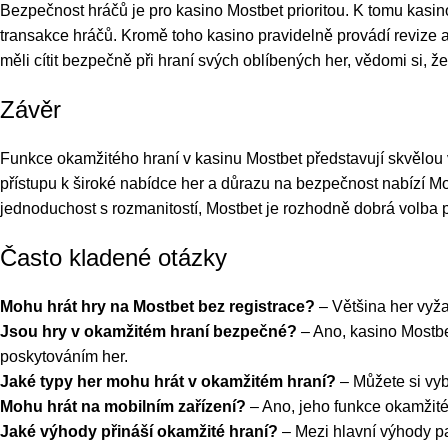
Bezpečnost hráčů je pro kasino Mostbet prioritou. K tomu kasino
transakce hráčů. Kromě toho kasino pravidelně provádí revize a a
měli cítit bezpečně při hraní svých oblíbených her, vědomi si, 
Závěr
Funkce okamžitého hraní v kasinu Mostbet představují skvělou vo
přístupu k široké nabídce her a důrazu na bezpečnost nabízí Mo
jednoduchost s rozmanitostí, Mostbet je rozhodně dobrá volba 
Často kladené otázky
Mohu hrát hry na Mostbet bez registrace?
– Většina her vyža
Jsou hry v okamžitém hraní bezpečné?
– Ano, kasino Mostbet
poskytováním her.
Jaké typy her mohu hrát v okamžitém hraní?
– Můžete si vybr
Mohu hrát na mobilním zařízení?
– Ano, jeho funkce okamžitéh
Jaké výhody přináší okamžité hraní?
– Mezi hlavní výhody pat