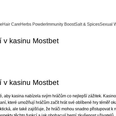
se
Hair Care
Herbs Powder
Immunity Boost
Salt & Spices
Sexual 
í v kasinu Mostbet
í v kasinu Mostbet
ité, aby kasina nabízela svým hráčům co nejlepší zážitek. Kasin
ní, které umožňují hráčům začít hrát své oblíbené hry téměř ok
aktická, ale také zajišťuje, že hráči mohou snadno přistupovat 
spekty těchto funkcí a jak obohacují herní zkušenost uživatelů.