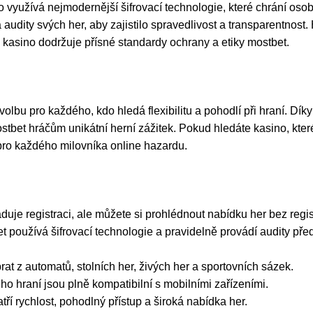
 využívá nejmodernější šifrovací technologie, které chrání osob
udity svých her, aby zajistilo spravedlivost a transparentnost. 
že kasino dodržuje přísné standardy ochrany a etiky
mostbet
.
lbu pro každého, kdo hledá flexibilitu a pohodlí při hraní. Dík
stbet hráčům unikátní herní zážitek. Pokud hledáte kasino, kte
pro každého milovníka online hazardu.
duje registraci, ale můžete si prohlédnout nabídku her bez regis
 používá šifrovací technologie a pravidelně provádí audity pře
at z automatů, stolních her, živých her a sportovních sázek.
o hraní jsou plně kompatibilní s mobilními zařízeními.
ří rychlost, pohodlný přístup a široká nabídka her.