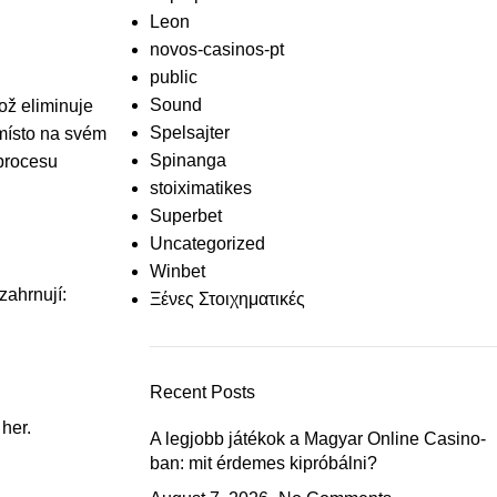
Leon
novos-casinos-pt
public
Sound
ož eliminuje
Spelsajter
t místo na svém
Spinanga
 procesu
stoiximatikes
Superbet
Uncategorized
Winbet
zahrnují:
Ξένες Στοιχηματικές
Recent Posts
her.
A legjobb játékok a Magyar Online Casino-
ban: mit érdemes kipróbálni?