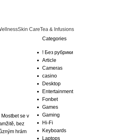
Login / Register
₹
0.
Wellness
Skin Care
Tea & Infusions
Categories
! Без рубрики
Article
Cameras
casino
Desktop
Entertainment
Fonbet
Games
Gaming
o Mostbet se v
Hi-Fi
amžitě, bez
Keyboards
k různým hrám
Laptops