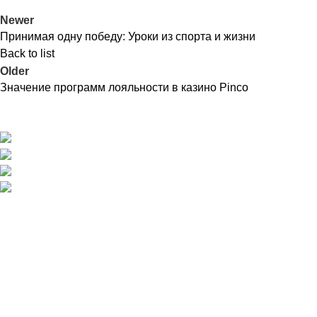
Newer
Принимая одну победу: Уроки из спорта и жизни
Back to list
Older
Значение программ лояльности в казино Pinco
We are dedicated to offering a diverse range of high-quality prod
60 first Floor near school of excellence khichrip
Contact No. : +91 9953142526
Customer Care No. : +91 9315541337
customercare@curebyherbs.com
Categories
Skin Care
Anxiety & Stress
Daily Health
Diabetes Defense