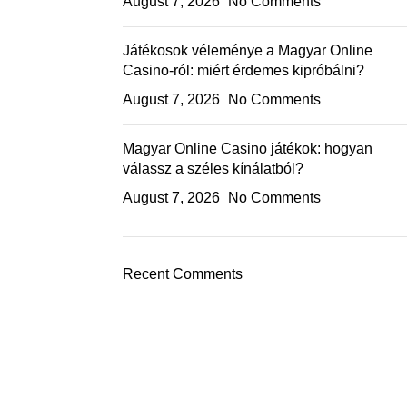
August 7, 2026
No Comments
Játékosok véleménye a Magyar Online
Casino-ról: miért érdemes kipróbálni?
August 7, 2026
No Comments
Magyar Online Casino játékok: hogyan
válassz a széles kínálatból?
August 7, 2026
No Comments
Recent Comments