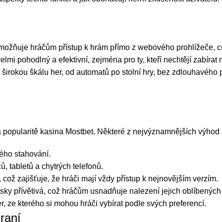
umožňuje hráčům přístup k hrám přímo z webového prohlížeče, c
 velmi pohodlný a efektivní, zejména pro ty, kteří nechtějí zabíra
 širokou škálu her, od automatů po stolní hry, bez zdlouhavého
ě a popularitě kasina Mostbet. Některé z nejvýznamnějších výhod 
ého stahování.
ů, tabletů a chytrých telefonů.
což zajišťuje, že hráči mají vždy přístup k nejnovějším verzím.
lsky přívětivá, což hráčům usnadňuje nalezení jejich oblíbených 
, ze kterého si mohou hráči vybírat podle svých preferencí.
raní