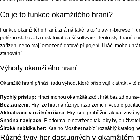
Co je to funkce okamžitého hraní?
Funkce okamžitého hraní, známá také jako “play-in-browser”, 
potřebu stahovat a instalovat další software. Tento styl hraní je
zařízení nebo mají omezené datové připojení. Hráči mohou hrát
stahování.
Výhody okamžitého hraní
Okamžité hraní přináší řadu výhod, které přispívají k atraktivit
Rychlý přístup:
Hráči mohou okamžitě začít hrát bez zdlouhav
Bez zařízení:
Hry lze hrát na různých zařízeních, včetně počítač
Aktualizace v reálném čase:
Hry jsou průběžně aktualizovány, 
Snadná navigace:
Platforma je navržena tak, aby byla uživate
Široká nabídka her:
Kasino Mostbet nabízí rozsáhlý katalog her
Různé typy her dostupných v okamžitém h